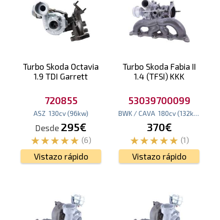
Turbo Skoda Octavia
Turbo Skoda Fabia II
1.9 TDI Garrett
1.4 (TFSI) KKK
720855
53039700099
ASZ
130
cv
(96
kw
)
BWK / CAVA
180
cv
(132
kw
)
295€
370€
Desde
(6)
(1)
Vistazo rápido
Vistazo rápido