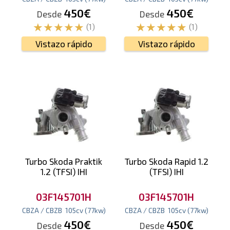
450€
450€
Desde
Desde
(1)
(1)
Vistazo rápido
Vistazo rápido
Turbo Skoda Praktik
Turbo Skoda Rapid 1.2
1.2 (TFSI) IHI
(TFSI) IHI
03F145701H
03F145701H
CBZA / CBZB
105
cv
(77
kw
)
CBZA / CBZB
105
cv
(77
kw
)
450€
450€
Desde
Desde