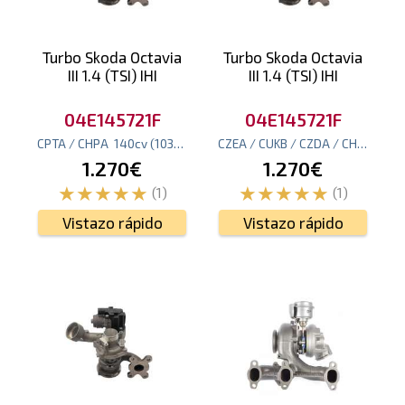
Turbo Skoda Octavia
Turbo Skoda Octavia
III 1.4 (TSI) IHI
III 1.4 (TSI) IHI
04E145721F
04E145721F
CPTA / CHPA
140
cv
(103
kw
)
CZEA / CUKB / CZDA / CHPB
150
c
1.270€
1.270€
(1)
(1)
Vistazo rápido
Vistazo rápido