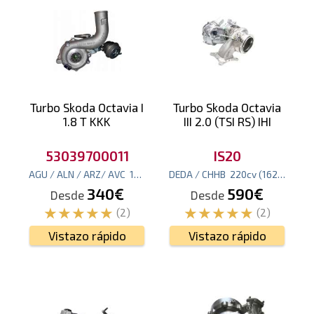
Turbo Skoda Octavia I
Turbo Skoda Octavia
1.8 T KKK
III 2.0 (TSI RS) IHI
53039700011
IS20
AGU / ALN / ARZ/ AVC
150
cv
(110
DEDA / CHHB
kw
)
220
cv
(162
kw
)
340€
590€
Desde
Desde
(2)
(2)
Vistazo rápido
Vistazo rápido