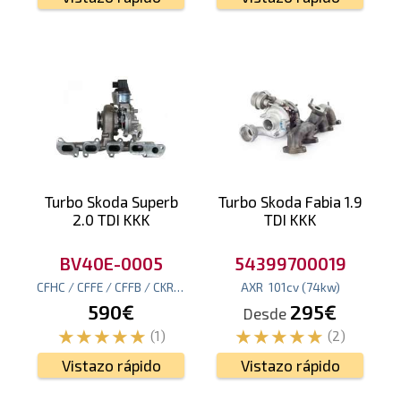
Turbo Skoda Superb
Turbo Skoda Fabia 1.9
2.0 TDI KKK
TDI KKK
BV40E-0005
54399700019
CFHC / CFFE / CFFB / CKRA
140
cv
(103
AXR
kw
)
101
cv
(74
kw
)
590€
295€
Desde
(1)
(2)
Vistazo rápido
Vistazo rápido