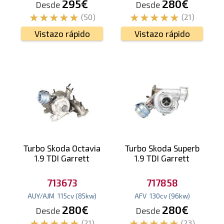
295€
280€
Desde
Desde
(50)
(21)
Vistazo rápido
Vistazo rápido
Turbo Skoda Octavia
Turbo Skoda Superb
1.9 TDI Garrett
1.9 TDI Garrett
713673
717858
AUY/AJM
115
cv
(85
kw
)
AFV
130
cv
(96
kw
)
280€
280€
Desde
Desde
(21)
(23)