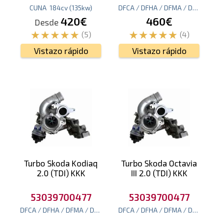
CUNA
184
cv
(135
kw
)
DFCA / DFHA / DFMA / DGCA/CUNA / CUPA / CUWA / CUX
420€
460€
Desde
(5)
(4)
Vistazo rápido
Vistazo rápido
Turbo Skoda Kodiaq
Turbo Skoda Octavia
2.0 (TDI) KKK
III 2.0 (TDI) KKK
53039700477
53039700477
DFCA / DFHA / DFMA / DGCA/CUNA / CUPA / CUWA / CUX
DFCA / DFHA / DFMA / DGCA/CUNA / CUPA / CUWA / CUX
190
cv