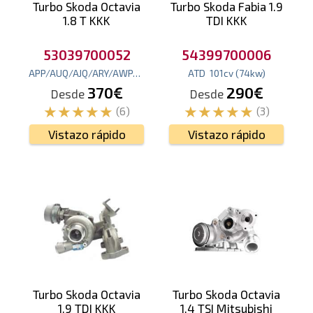
Turbo Skoda Octavia
Turbo Skoda Fabia 1.9
1.8 T KKK
TDI KKK
53039700052
54399700006
APP/AUQ/AJQ/ARY/AWP/
180
cv
(132
kw
ATD
)
101
cv
(74
kw
)
370€
290€
Desde
Desde
(6)
(3)
Vistazo rápido
Vistazo rápido
Turbo Skoda Octavia
Turbo Skoda Octavia
1.9 TDI KKK
1.4 TSI Mitsubishi