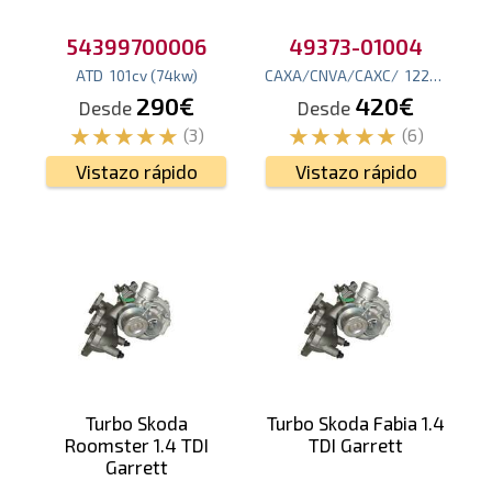
54399700006
49373-01004
ATD
101
cv
(74
kw
)
CAXA/CNVA/CAXC/
122
cv
(90
kw
290€
420€
Desde
Desde
(3)
(6)
Vistazo rápido
Vistazo rápido
Turbo Skoda
Turbo Skoda Fabia 1.4
Roomster 1.4 TDI
TDI Garrett
Garrett