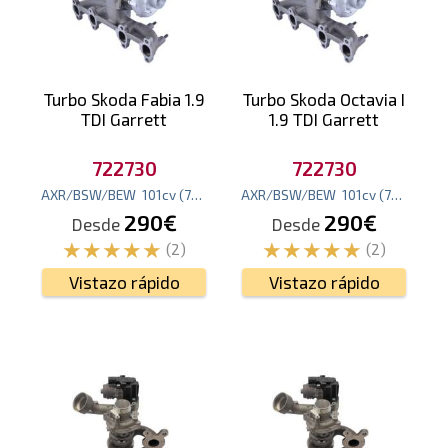
Turbo Skoda Fabia 1.9
Turbo Skoda Octavia I
TDI Garrett
1.9 TDI Garrett
722730
722730
AXR/BSW/BEW
101
cv
(74
kw
)
AXR/BSW/BEW
101
cv
(74
kw
)
290€
290€
Desde
Desde
(2)
(2)
Vistazo rápido
Vistazo rápido