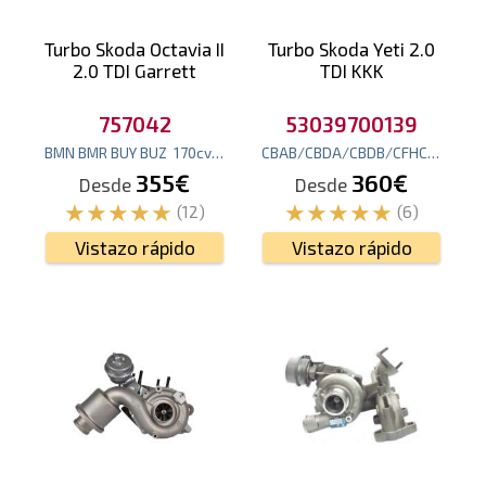
Turbo Skoda Octavia II
Turbo Skoda Yeti 2.0
2.0 TDI Garrett
TDI KKK
757042
53039700139
BMN BMR BUY BUZ
170
cv
(125
kw
)
CBAB/CBDA/CBDB/CFHC
140
cv
(
355€
360€
Desde
Desde
(12)
(6)
Vistazo rápido
Vistazo rápido