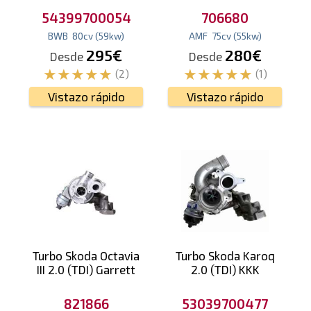
54399700054
706680
BWB
80
cv
(59
kw
)
AMF
75
cv
(55
kw
)
295€
280€
Desde
Desde
(2)
(1)
Vistazo rápido
Vistazo rápido
Turbo Skoda Octavia
Turbo Skoda Karoq
III 2.0 (TDI) Garrett
2.0 (TDI) KKK
821866
53039700477