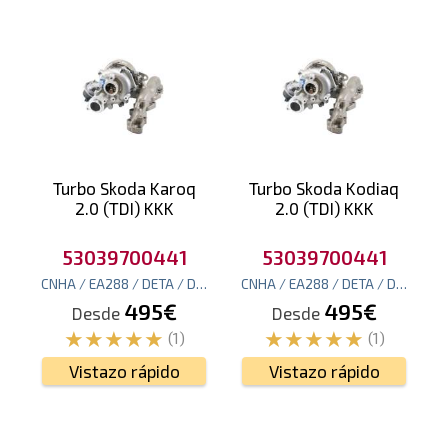
Turbo Skoda Karoq
Turbo Skoda Kodiaq
2.0 (TDI) KKK
2.0 (TDI) KKK
53039700441
53039700441
CNHA / EA288 / DETA / DESA / EA288 / DDAA / DFHA
190
CNHA / EA288 / DETA / DESA / EA288 / DDAA / DFHA
cv
(140
495€
495€
Desde
Desde
(1)
(1)
Vistazo rápido
Vistazo rápido