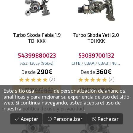
Turbo Skoda Fabia 1.9
Turbo Skoda Yeti 2.0
TDI KKK
TDI KKK
54399880023
53039700132
ASZ
130
cv
(96
kw
)
CFFB / CBAA / CBAB
140
cv
(103
k
290€
360€
Desde
Desde
(2)
(2)
Vistazo rápido
Vistazo rápido
Este sitio usa
cookies
de personalización de anuncios,
analíticas y para mejorar su experiencia de uso del sitio
web.
Si continua navegando, usted acepta el uso de
nuestra
política de uso y privacidad
.
Aceptar
Personalizar
Rechazar