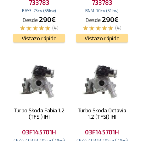
733783
733783
BAY3
75
cv
(55
kw
)
BNM
70
cv
(51
kw
)
290€
290€
Desde
Desde
(4)
(4)
Vistazo rápido
Vistazo rápido
Turbo Skoda Fabia 1.2
Turbo Skoda Octavia
(TFSI) IHI
1.2 (TFSI) IHI
03F145701H
03F145701H
CBZA / CBZB
105
cv
(77
kw
)
CBZA / CBZB
105
cv
(77
kw
)