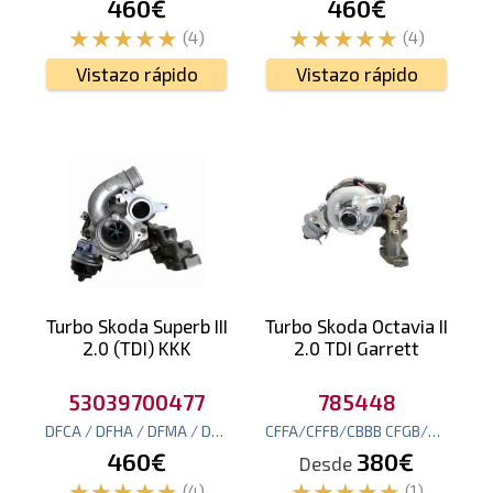
460€
460€
(4)
(4)
Vistazo rápido
Vistazo rápido
Turbo Skoda Superb III
Turbo Skoda Octavia II
2.0 (TDI) KKK
2.0 TDI Garrett
53039700477
785448
DFCA / DFHA / DFMA / DGCA/CUNA / CUPA / CUWA / CUX
CFFA/CFFB/CBBB CFGB/CLLA
190
cv
170
460€
380€
Desde
(4)
(1)