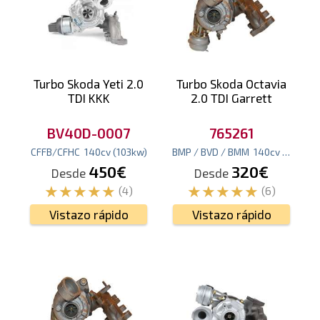
Turbo Skoda Yeti 2.0
Turbo Skoda Octavia
TDI KKK
2.0 TDI Garrett
BV40D-0007
765261
CFFB/CFHC
140
cv
(103
kw
)
BMP / BVD / BMM
140
cv
(103
kw
)
450€
320€
Desde
Desde
(4)
(6)
Vistazo rápido
Vistazo rápido