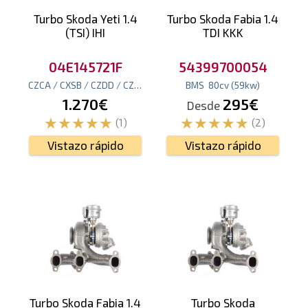
Turbo Skoda Yeti 1.4
Turbo Skoda Fabia 1.4
(TSI) IHI
TDI KKK
04E145721F
54399700054
CZCA / CXSB / CZDD / CZDB
125
cv
(92
BMS
kw
)
80
cv
(59
kw
)
1.270€
295€
Desde
(1)
(2)
Vistazo rápido
Vistazo rápido
Turbo Skoda Fabia 1.4
Turbo Skoda