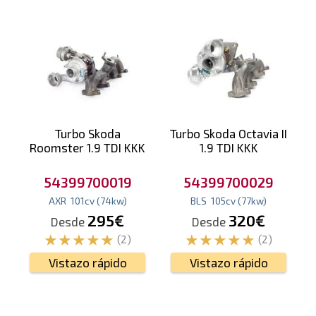
Turbo Skoda
Turbo Skoda Octavia II
Roomster 1.9 TDI KKK
1.9 TDI KKK
54399700019
54399700029
AXR
101
cv
(74
kw
)
BLS
105
cv
(77
kw
)
295€
320€
Desde
Desde
(2)
(2)
Vistazo rápido
Vistazo rápido