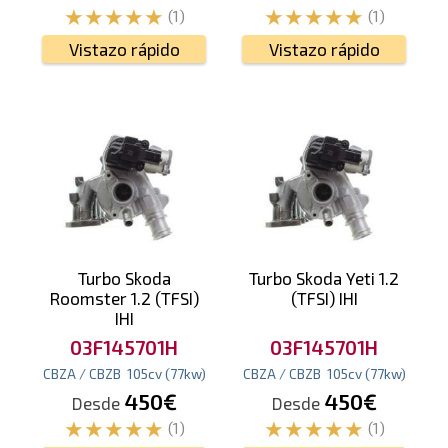
(1)
(1)
Vistazo rápido
Vistazo rápido
Turbo Skoda
Turbo Skoda Yeti 1.2
Roomster 1.2 (TFSI)
(TFSI) IHI
IHI
03F145701H
03F145701H
CBZA / CBZB
105
cv
(77
kw
)
CBZA / CBZB
105
cv
(77
kw
)
450€
450€
Desde
Desde
(1)
(1)