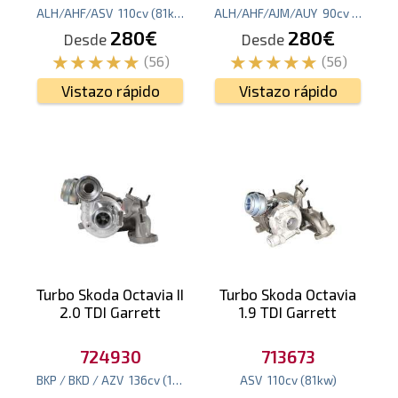
ALH/AHF/ASV
110
cv
(81
kw
)
ALH/AHF/AJM/AUY
90
cv
(66
kw
)
280€
280€
Desde
Desde
(56)
(56)
Vistazo rápido
Vistazo rápido
Turbo Skoda Octavia II
Turbo Skoda Octavia
2.0 TDI Garrett
1.9 TDI Garrett
724930
713673
BKP / BKD / AZV
136
cv
(100
kw
)
ASV
110
cv
(81
kw
)