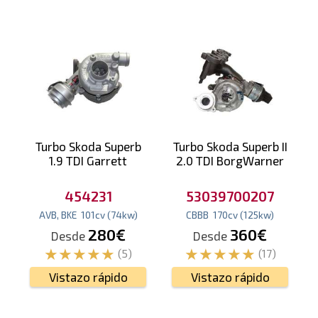
Turbo Skoda Superb
Turbo Skoda Superb II
1.9 TDI Garrett
2.0 TDI BorgWarner
454231
53039700207
AVB, BKE
101
cv
(74
kw
)
CBBB
170
cv
(125
kw
)
280€
360€
Desde
Desde
(5)
(17)
Vistazo rápido
Vistazo rápido