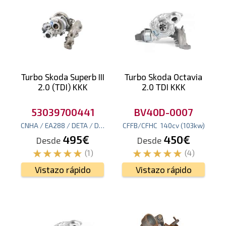
Turbo Skoda Superb III
Turbo Skoda Octavia
2.0 (TDI) KKK
2.0 TDI KKK
53039700441
BV40D-0007
CNHA / EA288 / DETA / DESA / EA288 / DDAA / DFHA
CFFB/CFHC
140
cv
(103
190
kw
cv
)
(140
495€
450€
Desde
Desde
(1)
(4)
Vistazo rápido
Vistazo rápido