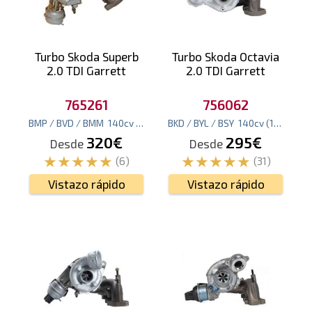
Turbo Skoda Superb
Turbo Skoda Octavia
2.0 TDI Garrett
2.0 TDI Garrett
765261
756062
BMP / BVD / BMM
140
cv
(103
kw
)
BKD / BYL / BSY
140
cv
(103
kw
)
320€
295€
Desde
Desde
(6)
(31)
Vistazo rápido
Vistazo rápido