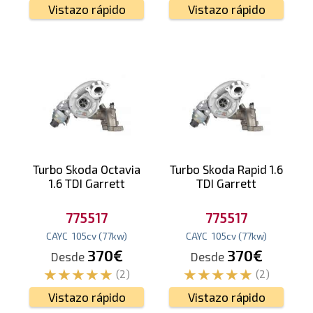
Vistazo rápido
Vistazo rápido
Turbo Skoda Octavia
Turbo Skoda Rapid 1.6
1.6 TDI Garrett
TDI Garrett
775517
775517
CAYC
105
cv
(77
kw
)
CAYC
105
cv
(77
kw
)
370€
370€
Desde
Desde
(2)
(2)
Vistazo rápido
Vistazo rápido