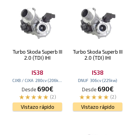
Turbo Skoda Superb III
Turbo Skoda Superb III
2.0 (TDI) IHI
2.0 (TDI) IHI
IS38
IS38
CJXB / CJXA
280
cv
(206
kw
)
DNUF
306
cv
(225
kw
)
690€
690€
Desde
Desde
(2)
(2)
Vistazo rápido
Vistazo rápido