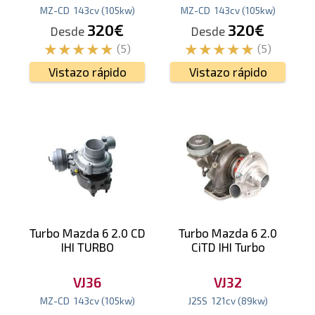
MZ-CD
143
cv
(105
kw
)
MZ-CD
143
cv
(105
kw
)
320€
320€
Desde
Desde
(5)
(5)
Vistazo rápido
Vistazo rápido
Turbo Mazda 6 2.0 CD
Turbo Mazda 6 2.0
IHI TURBO
CiTD IHI Turbo
VJ36
VJ32
MZ-CD
143
cv
(105
kw
)
J25S
121
cv
(89
kw
)