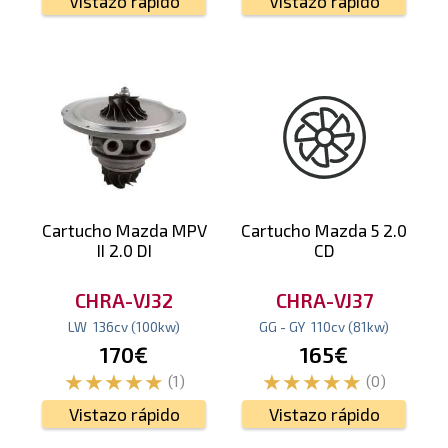
Vistazo rápido
Vistazo rápido
Cartucho Mazda MPV
Cartucho Mazda 5 2.0
II 2.0 DI
CD
CHRA-VJ32
CHRA-VJ37
LW
136
cv
(100
kw
)
GG - GY
110
cv
(81
kw
)
170€
165€
(1)
(0)
Vistazo rápido
Vistazo rápido