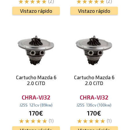
(2)
(2)
Vistazo rápido
Vistazo rápido
Cartucho Mazda 6
Cartucho Mazda 6
2.0 CiTD
2.0 CiTD
CHRA-VJ32
CHRA-VJ32
J25S
121
cv
(89
kw
)
J25S
136
cv
(100
kw
)
170€
170€
(1)
(1)