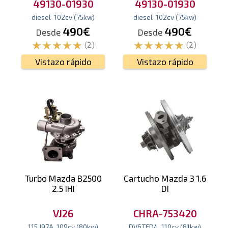
49130-01930
49130-01930
diesel
102
cv
(75
kw
)
diesel
102
cv
(75
kw
)
490€
490€
Desde
Desde
(2)
(2)
Vistazo rápido
Vistazo rápido
Turbo Mazda B2500
Cartucho Mazda 3 1.6
2.5 IHI
DI
VJ26
CHRA-753420
115 J97A
109
cv
(80
kw
)
DV6TED4
110
cv
(81
kw
)