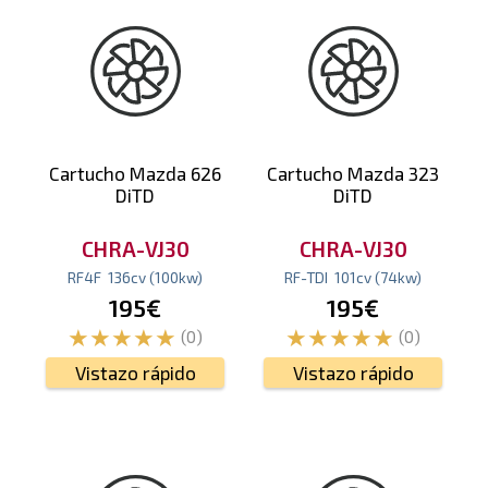
Cartucho Mazda 626
Cartucho Mazda 323
DiTD
DiTD
CHRA-VJ30
CHRA-VJ30
RF4F
136
cv
(100
kw
)
RF-TDI
101
cv
(74
kw
)
195€
195€
(0)
(0)
Vistazo rápido
Vistazo rápido