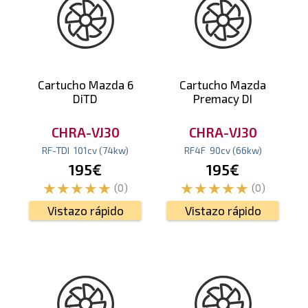
Cartucho Mazda 6
Cartucho Mazda
DiTD
Premacy DI
CHRA-VJ30
CHRA-VJ30
RF-TDI
101
cv
(74
kw
)
RF4F
90
cv
(66
kw
)
195€
195€
(0)
(0)
Vistazo rápido
Vistazo rápido