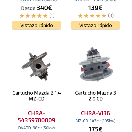
340€
139€
Desde
(1)
(3)
Vistazo rápido
Vistazo rápido
Cartucho Mazda 2 1.4
Cartucho Mazda 3
MZ-CD
2.0 CD
CHRA-
CHRA-VJ36
54359700009
MZ-CD
143
cv
(105
kw
)
175€
DV4TD
68
cv
(50
kw
)