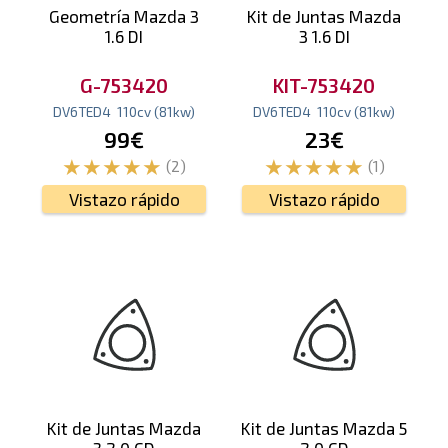
Geometría Mazda 3
Kit de Juntas Mazda
1.6 DI
3 1.6 DI
G-753420
KIT-753420
DV6TED4
110
cv
(81
kw
)
DV6TED4
110
cv
(81
kw
)
99€
23€
(2)
(1)
Vistazo rápido
Vistazo rápido
Kit de Juntas Mazda
Kit de Juntas Mazda 5
3 2.0 CD
2.0 CD