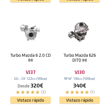
Turbo Mazda 6 2.0 CD
Turbo Mazda 626
IHI
DiTD IHI
VJ37
VJ30
GG - GY
122
cv
(90
kw
)
RF4F
136
cv
(100
kw
)
320€
340€
Desde
(3)
(1)
Vistazo rápido
Vistazo rápido