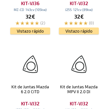
KIT-VJ36
KIT-VJ32
MZ-CD
143
cv
(105
kw
)
J25S
121
cv
(89
kw
)
32€
32€
(2)
(0)
Vistazo rápido
Vistazo rápido
Kit de Juntas Mazda
Kit de Juntas Mazda
6 2.0 CiTD
MPV II 2.0 DI
KIT-VJ32
KIT-VJ32