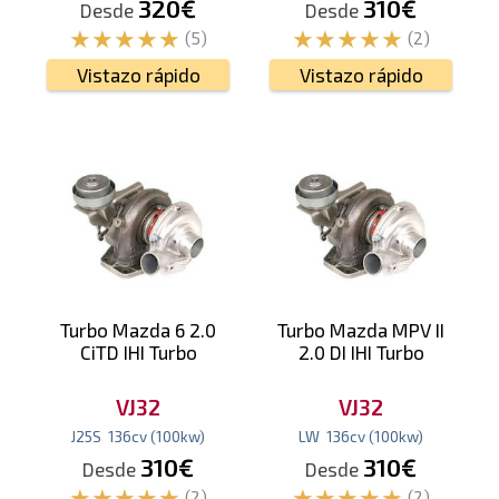
320€
310€
Desde
Desde
(5)
(2)
Vistazo rápido
Vistazo rápido
Turbo Mazda 6 2.0
Turbo Mazda MPV II
CiTD IHI Turbo
2.0 DI IHI Turbo
VJ32
VJ32
J25S
136
cv
(100
kw
)
LW
136
cv
(100
kw
)
310€
310€
Desde
Desde
(2)
(2)