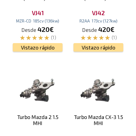
VJ41
VJ42
MZR-CD
185
cv
(136
kw
)
R2AA
173
cv
(127
kw
)
420€
420€
Desde
Desde
(1)
(1)
Vistazo rápido
Vistazo rápido
Turbo Mazda 2 1.5
Turbo Mazda CX-3 1.5
MHI
MHI