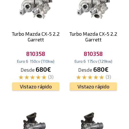
Turbo Mazda CX-5 2.2
Turbo Mazda CX-5 2.2
Garrett
Garrett
810358
810358
Euro 6
150
cv
(110
kw
)
Euro 6
175
cv
(129
kw
)
680€
680€
Desde
Desde
(3)
(3)
Vistazo rápido
Vistazo rápido