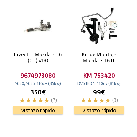
Inyector Mazda 3 1.6
Kit de Montaje
(CD) VDO
Mazda 3 1.6 DI
‌9674973080
KM-753420
Y650, Y655
116
cv
(85
kw
)
DV6TED4
110
cv
(81
kw
)
350€
99€
(7)
(3)
Vistazo rápido
Vistazo rápido