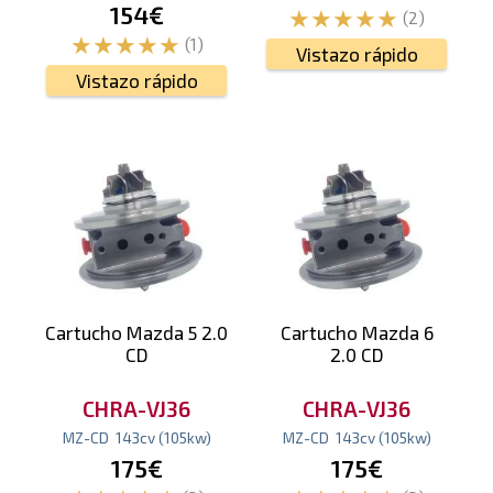
154€
(2)
(1)
Vistazo rápido
Vistazo rápido
Cartucho Mazda 5 2.0
Cartucho Mazda 6
CD
2.0 CD
CHRA-VJ36
CHRA-VJ36
MZ-CD
143
cv
(105
kw
)
MZ-CD
143
cv
(105
kw
)
175€
175€