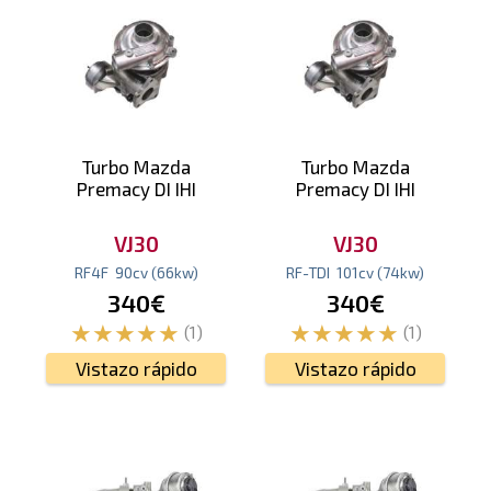
Turbo Mazda
Turbo Mazda
Premacy DI IHI
Premacy DI IHI
VJ30
VJ30
RF4F
90
cv
(66
kw
)
RF-TDI
101
cv
(74
kw
)
340€
340€
(1)
(1)
Vistazo rápido
Vistazo rápido