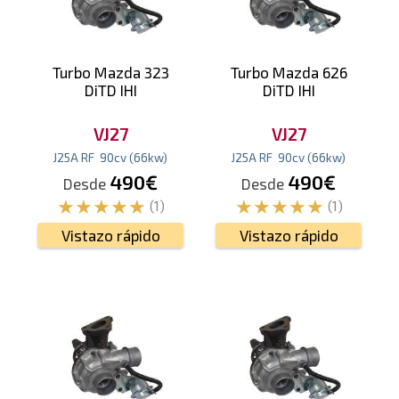
Turbo Mazda 323
Turbo Mazda 626
DiTD IHI
DiTD IHI
VJ27
VJ27
J25A RF
90
cv
(66
kw
)
J25A RF
90
cv
(66
kw
)
490€
490€
Desde
Desde
(1)
(1)
Vistazo rápido
Vistazo rápido