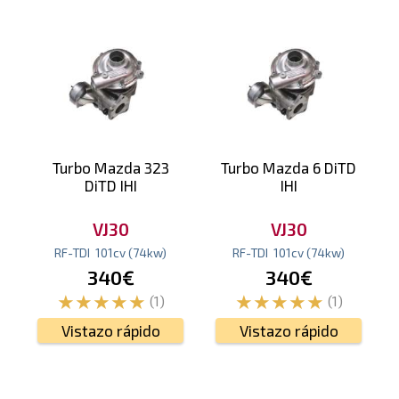
Turbo Mazda 323
Turbo Mazda 6 DiTD
DiTD IHI
IHI
VJ30
VJ30
RF-TDI
101
cv
(74
kw
)
RF-TDI
101
cv
(74
kw
)
340€
340€
(1)
(1)
Vistazo rápido
Vistazo rápido