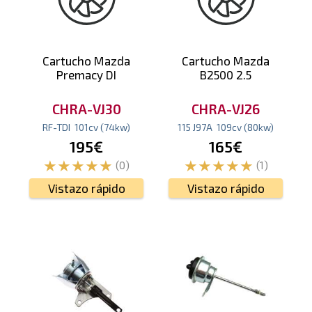
Cartucho Mazda
Cartucho Mazda
Premacy DI
B2500 2.5
CHRA-VJ30
CHRA-VJ26
RF-TDI
101
cv
(74
kw
)
115 J97A
109
cv
(80
kw
)
195€
165€
(0)
(1)
Vistazo rápido
Vistazo rápido