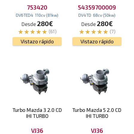
753420
54359700009
DV6TED4
110
cv
(81
kw
)
DV4TD
68
cv
(50
kw
)
280€
280€
Desde
Desde
(61)
(7)
Vistazo rápido
Vistazo rápido
Turbo Mazda 3 2.0 CD
Turbo Mazda 5 2.0 CD
IHI TURBO
IHI TURBO
VJ36
VJ36