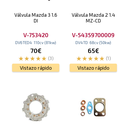
Válvula Mazda 3 1.6
Válvula Mazda 2 1.4
DI
MZ-CD
V-753420
V-54359700009
DV6TED4
110
cv
(81
kw
)
DV4TD
68
cv
(50
kw
)
70€
65€
(3)
(1)
Vistazo rápido
Vistazo rápido