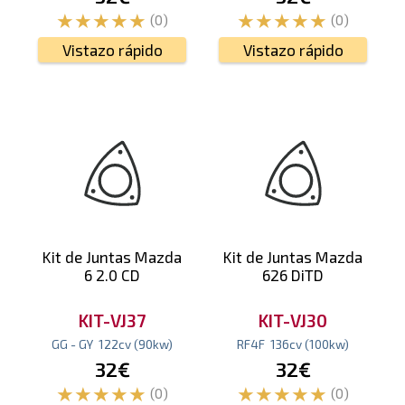
(0)
(0)
Vistazo rápido
Vistazo rápido
Kit de Juntas Mazda
Kit de Juntas Mazda
6 2.0 CD
626 DiTD
KIT-VJ37
KIT-VJ30
GG - GY
122
cv
(90
kw
)
RF4F
136
cv
(100
kw
)
32€
32€
(0)
(0)