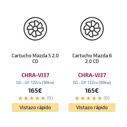
Cartucho Mazda 5 2.0
Cartucho Mazda 6
CD
2.0 CD
CHRA-VJ37
CHRA-VJ37
GG - GY
122
cv
(90
kw
)
GG - GY
122
cv
(90
kw
)
165€
165€
(0)
(0)
Vistazo rápido
Vistazo rápido