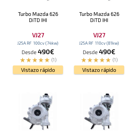
Turbo Mazda 626
Turbo Mazda 626
DiTD IHI
DiTD IHI
VJ27
VJ27
J25A RF
100
cv
(74
kw
)
J25A RF
110
cv
(81
kw
)
490€
490€
Desde
Desde
(1)
(1)
Vistazo rápido
Vistazo rápido