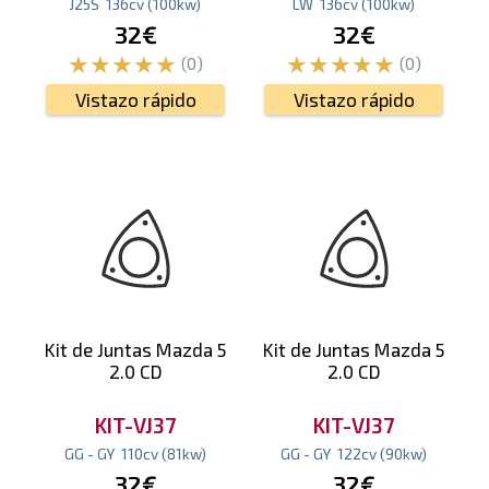
J25S
136
cv
(100
kw
)
LW
136
cv
(100
kw
)
32€
32€
(0)
(0)
Vistazo rápido
Vistazo rápido
Kit de Juntas Mazda 5
Kit de Juntas Mazda 5
2.0 CD
2.0 CD
KIT-VJ37
KIT-VJ37
GG - GY
110
cv
(81
kw
)
GG - GY
122
cv
(90
kw
)
32€
32€