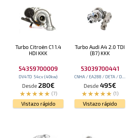
Turbo Citroën C1 1.4
Turbo Audi A4 2.0 TDI
HDI KKK
(B7) KKK
54359700009
53039700441
DV4TD
54
cv
(40
kw
)
CNHA / EA288 / DETA / DESA / EA288 / DDAA / DFHA
280€
495€
Desde
Desde
(7)
(1)
Vistazo rápido
Vistazo rápido