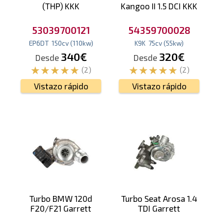
(THP) KKK
Kangoo II 1.5 DCI KKK
53039700121
54359700028
EP6DT
150
cv
(110
kw
)
K9K
75
cv
(55
kw
)
340€
320€
Desde
Desde
(2)
(2)
Vistazo rápido
Vistazo rápido
Turbo BMW 120d
Turbo Seat Arosa 1.4
F20/F21 Garrett
TDI Garrett