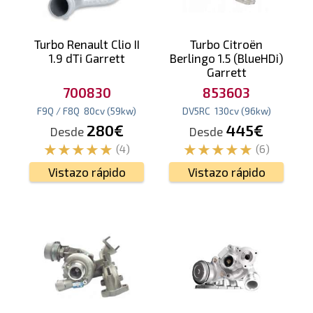
Turbo Renault Clio II
Turbo Citroën
1.9 dTi Garrett
Berlingo 1.5 (BlueHDi)
Garrett
700830
853603
F9Q / F8Q
80
cv
(59
kw
)
DV5RC
130
cv
(96
kw
)
280€
445€
Desde
Desde
(4)
(6)
Vistazo rápido
Vistazo rápido