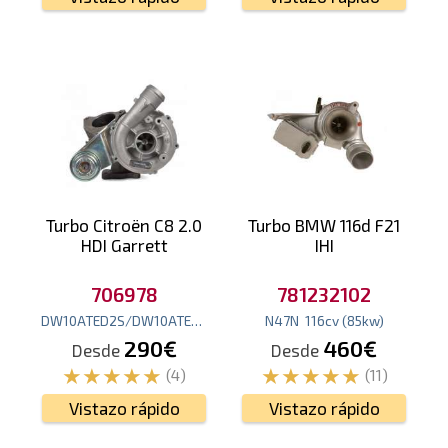
Turbo Citroën C8 2.0
Turbo BMW 116d F21
HDI Garrett
IHI
706978
781232102
DW10ATED2S/DW10ATED4
109
cv
(80
N47N
kw
)
116
cv
(85
kw
)
290€
460€
Desde
Desde
(4)
(11)
Vistazo rápido
Vistazo rápido