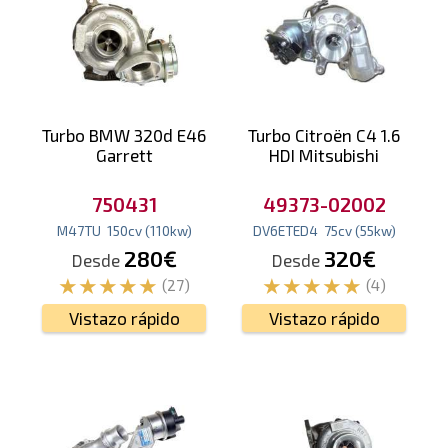
Turbo BMW 320d E46
Turbo Citroën C4 1.6
Garrett
HDI Mitsubishi
750431
49373-02002
M47TU
150
cv
(110
kw
)
DV6ETED4
75
cv
(55
kw
)
280€
320€
Desde
Desde
(27)
(4)
Vistazo rápido
Vistazo rápido