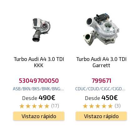
Turbo Audi A4 3.0 TDI
Turbo Audi A4 3.0 TDI
KKK
Garrett
53049700050
799671
ASB/BKN/BKS/BMK/BNG/
204
cv
(150
kw
)
CDUC/CDUD/CJGC/CJGD/
245
cv
490€
450€
Desde
Desde
(17)
(3)
Vistazo rápido
Vistazo rápido