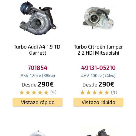
Turbo Audi A4 1.9 TDI
Turbo Citroën Jumper
Garrett
2.2 HDI Mitsubishi
701854
49131-05210
ASV
120
cv
(88
kw
)
4HV
100
cv
(74
kw
)
290€
290€
Desde
Desde
(4)
(4)
Vistazo rápido
Vistazo rápido