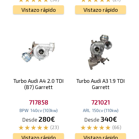
Vistazo rápido
Vistazo rápido
Turbo Audi A4 2.0 TDI
Turbo Audi A3 1.9 TDI
(B7) Garrett
Garrett
717858
721021
BPW
140
cv
(103
kw
)
ARL
150
cv
(110
kw
)
280€
340€
Desde
Desde
(23)
(66)
Vistazo rápido
Vistazo rápido