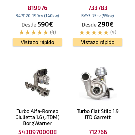
819976
733783
B47D20
190
cv
(140
kw
)
BAY3
75
cv
(55
kw
)
590€
290€
Desde
Desde
(4)
(4)
Vistazo rápido
Vistazo rápido
Turbo Alfa-Romeo
Turbo Fiat Stilo 1.9
Giulietta 1.6 (JTDM)
JTD Garrett
BorgWarner
54389700008
712766