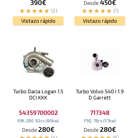
390€
450€
Desde
(2)
(1)
Vistazo rápido
Vistazo rápido
Turbo Dacia Logan 1.5
Turbo Volvo S40 I 1.9
DCI KKK
D Garrett
54359700002
717348
K9K-260
82
cv
(60
kw
)
F9Q
78
cv
(57
kw
)
280€
280€
Desde
Desde
(4)
(6)