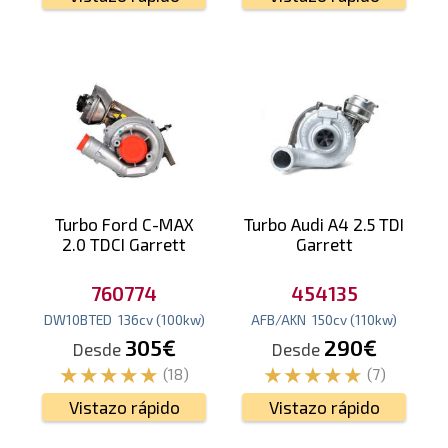
Turbo Ford C-MAX
Turbo Audi A4 2.5 TDI
2.0 TDCI Garrett
Garrett
760774
454135
DW10BTED
136
cv
(100
kw
)
AFB/AKN
150
cv
(110
kw
)
305€
290€
Desde
Desde
(18)
(7)
Vistazo rápido
Vistazo rápido