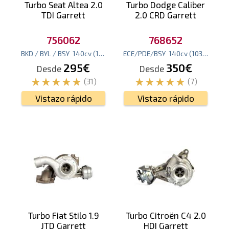
Turbo Seat Altea 2.0
Turbo Dodge Caliber
TDI Garrett
2.0 CRD Garrett
756062
768652
BKD / BYL / BSY
140
cv
(103
kw
)
ECE/PDE/BSY
140
cv
(103
kw
)
295€
350€
Desde
Desde
(31)
(7)
Vistazo rápido
Vistazo rápido
Turbo Fiat Stilo 1.9
Turbo Citroën C4 2.0
JTD Garrett
HDI Garrett