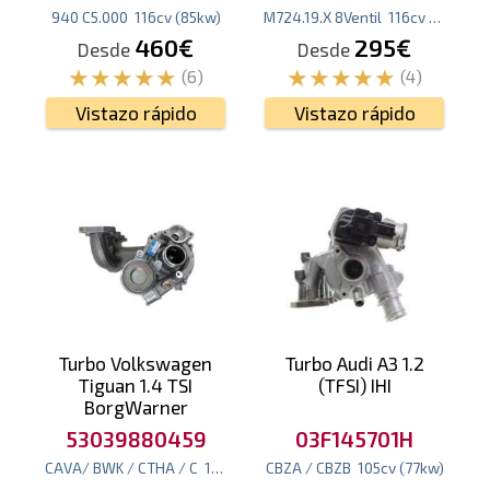
940 C5.000
116
cv
(85
kw
)
M724.19.X 8Ventil
116
cv
(85
kw
)
460€
295€
Desde
Desde
(6)
(4)
Vistazo rápido
Vistazo rápido
Turbo Volkswagen
Turbo Audi A3 1.2
Tiguan 1.4 TSI
(TFSI) IHI
BorgWarner
53039880459
03F145701H
CAVA/ BWK / CTHA / C
150
cv
(110
CBZA / CBZB
kw
)
105
cv
(77
kw
)