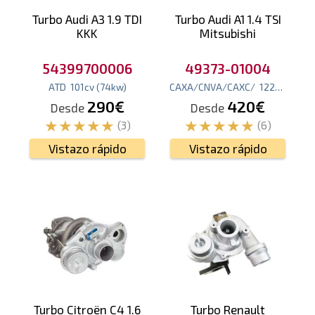
Turbo Audi A3 1.9 TDI
Turbo Audi A1 1.4 TSI
KKK
Mitsubishi
54399700006
49373-01004
ATD
101
cv
(74
kw
)
CAXA/CNVA/CAXC/
122
cv
(90
kw
290€
420€
Desde
Desde
(3)
(6)
Vistazo rápido
Vistazo rápido
Turbo Citroën C4 1.6
Turbo Renault