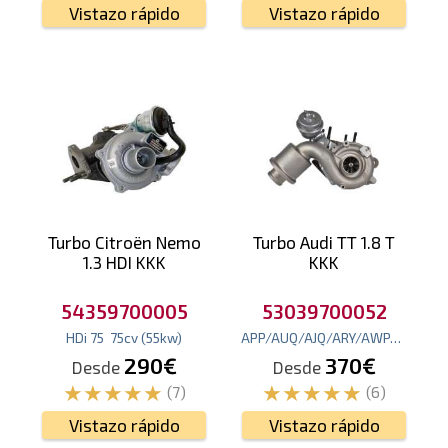
Vistazo rápido
Vistazo rápido
Turbo Citroën Nemo
Turbo Audi TT 1.8 T
1.3 HDI KKK
KKK
54359700005
53039700052
HDi 75
75
cv
(55
kw
)
APP/AUQ/AJQ/ARY/AWP/
180
cv
290€
370€
Desde
Desde
(7)
(6)
Vistazo rápido
Vistazo rápido