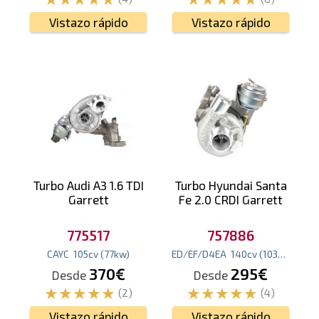
Vistazo rápido
Vistazo rápido
Turbo Audi A3 1.6 TDI
Turbo Hyundai Santa
Garrett
Fe 2.0 CRDI Garrett
775517
757886
CAYC
105
cv
(77
kw
)
ED/EF/D4EA
140
cv
(103
kw
)
370€
295€
Desde
Desde
(2)
(4)
Vistazo rápido
Vistazo rápido