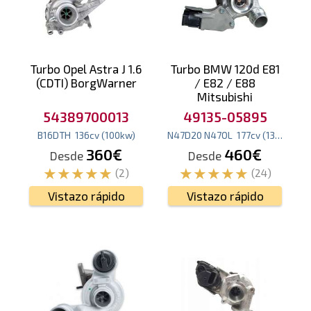
Turbo Opel Astra J 1.6
Turbo BMW 120d E81
(CDTI) BorgWarner
/ E82 / E88
Mitsubishi
54389700013
49135-05895
B16DTH
136
cv
(100
kw
)
N47D20 N47OL
177
cv
(130
kw
)
360€
460€
Desde
Desde
(2)
(24)
Vistazo rápido
Vistazo rápido