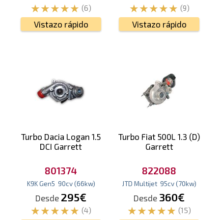
(6)
(9)
Vistazo rápido
Vistazo rápido
Turbo Dacia Logan 1.5
Turbo Fiat 500L 1.3 (D)
DCI Garrett
Garrett
801374
822088
K9K Gen5
90
cv
(66
kw
)
JTD Multijet
95
cv
(70
kw
)
295€
360€
Desde
Desde
(4)
(15)