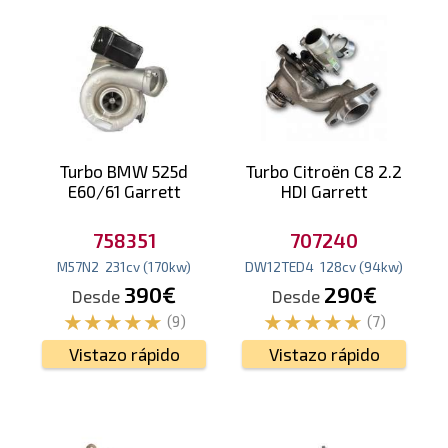
Turbo BMW 525d
Turbo Citroën C8 2.2
E60/61 Garrett
HDI Garrett
758351
707240
M57N2
231
cv
(170
kw
)
DW12TED4
128
cv
(94
kw
)
390€
290€
Desde
Desde
(9)
(7)
Vistazo rápido
Vistazo rápido