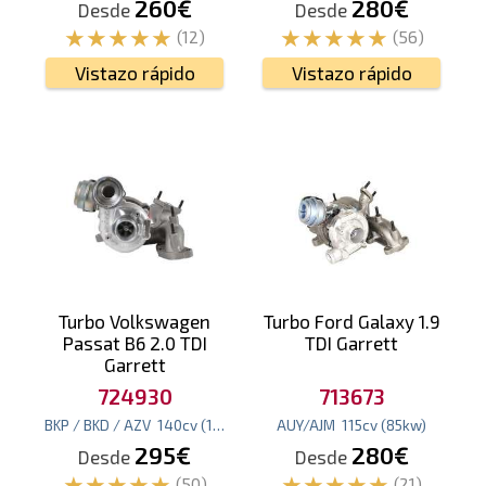
260€
280€
Desde
Desde
(12)
(56)
Vistazo rápido
Vistazo rápido
Turbo Volkswagen
Turbo Ford Galaxy 1.9
Passat B6 2.0 TDI
TDI Garrett
Garrett
724930
713673
BKP / BKD / AZV
140
cv
(103
kw
)
AUY/AJM
115
cv
(85
kw
)
295€
280€
Desde
Desde
(50)
(21)