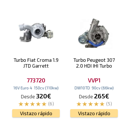
Turbo Fiat Croma 1.9
Turbo Peugeot 307
JTD Garrett
2.0 HDI IHI Turbo
773720
VVP1
16V Euro 4
150
cv
(110
kw
)
DW10TD
90
cv
(66
kw
)
320€
265€
Desde
Desde
(6)
(5)
Vistazo rápido
Vistazo rápido