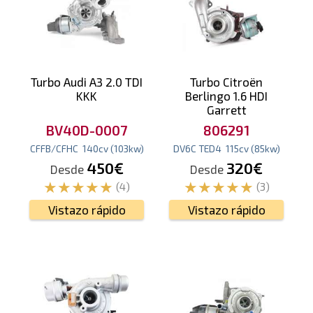
Turbo Audi A3 2.0 TDI
Turbo Citroën
KKK
Berlingo 1.6 HDI
Garrett
BV40D-0007
806291
CFFB/CFHC
140
cv
(103
kw
)
DV6C TED4
115
cv
(85
kw
)
450€
320€
Desde
Desde
(4)
(3)
Vistazo rápido
Vistazo rápido