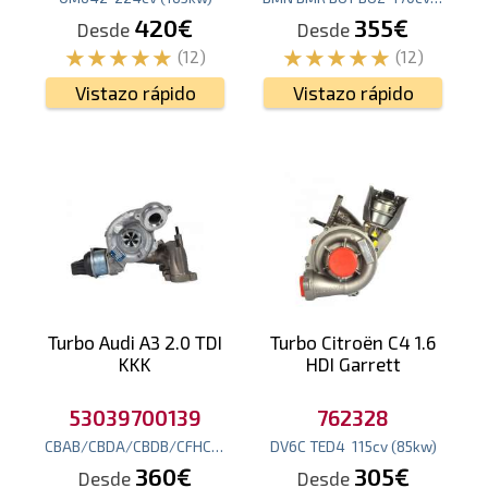
420€
355€
Desde
Desde
(12)
(12)
Vistazo rápido
Vistazo rápido
Turbo Audi A3 2.0 TDI
Turbo Citroën C4 1.6
KKK
HDI Garrett
53039700139
762328
CBAB/CBDA/CBDB/CFHC
140
cv
(103
DV6C TED4
kw
)
115
cv
(85
kw
)
360€
305€
Desde
Desde