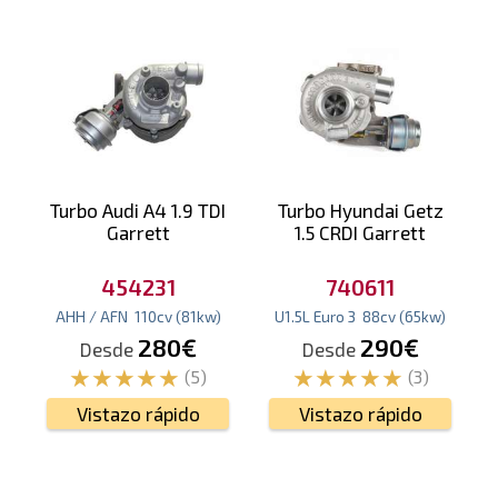
Turbo Audi A4 1.9 TDI
Turbo Hyundai Getz
Garrett
1.5 CRDI Garrett
454231
740611
AHH / AFN
110
cv
(81
kw
)
U1.5L Euro 3
88
cv
(65
kw
)
280€
290€
Desde
Desde
(5)
(3)
Vistazo rápido
Vistazo rápido