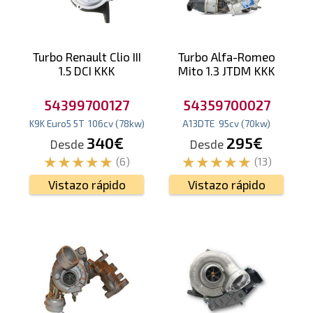
Turbo Renault Clio III
Turbo Alfa-Romeo
1.5 DCI KKK
Mito 1.3 JTDM KKK
54399700127
54359700027
K9K Euro5 5T
106
cv
(78
kw
)
A13DTE
95
cv
(70
kw
)
340€
295€
Desde
Desde
(6)
(13)
Vistazo rápido
Vistazo rápido