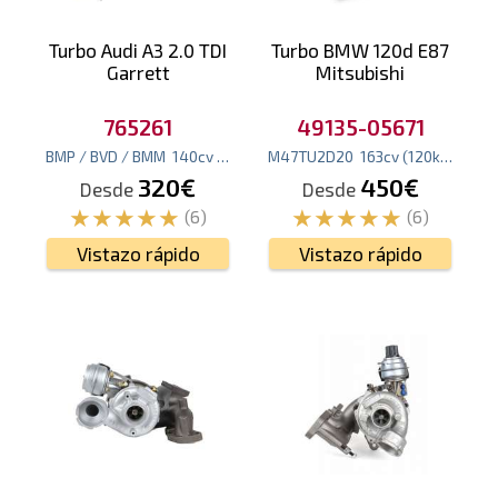
Turbo Audi A3 2.0 TDI
Turbo BMW 120d E87
Garrett
Mitsubishi
765261
49135-05671
BMP / BVD / BMM
140
cv
(103
kw
)
M47TU2D20
163
cv
(120
kw
)
320€
450€
Desde
Desde
(6)
(6)
Vistazo rápido
Vistazo rápido