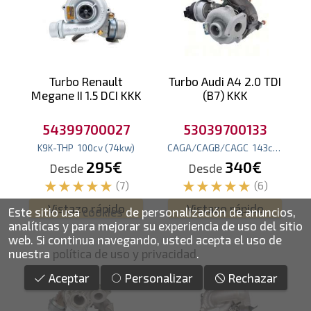
Turbo Renault
Turbo Audi A4 2.0 TDI
Megane II 1.5 DCI KKK
(B7) KKK
54399700027
53039700133
K9K-THP
100
cv
(74
kw
)
CAGA/CAGB/CAGC
143
cv
(105
kw
295€
340€
Desde
Desde
(7)
(6)
Vistazo rápido
Vistazo rápido
Este sitio usa
cookies
de personalización de anuncios,
analíticas y para mejorar su experiencia de uso del sitio
web.
Si continua navegando, usted acepta el uso de
nuestra
política de uso y privacidad
.
Aceptar
Personalizar
Rechazar