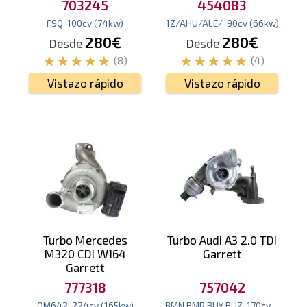
703245
454083
F9Q
100
cv
(74
kw
)
1Z/AHU/ALE/
90
cv
(66
kw
)
280€
280€
Desde
Desde
(8)
(4)
Vistazo rápido
Vistazo rápido
Turbo Mercedes
Turbo Audi A3 2.0 TDI
M320 CDI W164
Garrett
Garrett
777318
757042
OM642
224
cv
(165
kw
)
BMN BMR BUY BUZ
170
cv
(125
kw
)