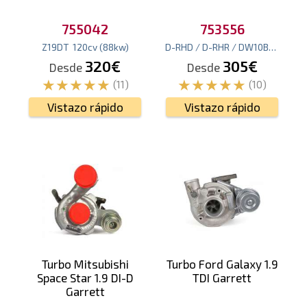
755042
753556
Z19DT
120
cv
(88
kw
)
D-RHD / D-RHR / DW10BTED4
13
320€
305€
Desde
Desde
(11)
(10)
Vistazo rápido
Vistazo rápido
Turbo Mitsubishi
Turbo Ford Galaxy 1.9
Space Star 1.9 DI-D
TDI Garrett
Garrett