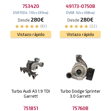
753420
49173-07508
DV6TED4
110
cv
(81
kw
)
DV6B
92
cv
(68
kw
)
280€
280€
Desde
Desde
(61)
(22)
Vistazo rápido
Vistazo rápido
Turbo Audi A3 1.9 TDI
Turbo Dodge Sprinter
Garrett
3.0 Garrett
751851
757608