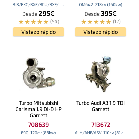
BJB/BKC/BXE/BRU/BXF/
105
cv
(77
kw
OM642
)
218
cv
(160
kw
)
295€
395€
Desde
Desde
(54)
(17)
Vistazo rápido
Vistazo rápido
Turbo Mitsubishi
Turbo Audi A3 1.9 TDI
Carisma 1.9 DI-D HP
Garrett
Garrett
708639
713672
F9Q
120
cv
(88
kw
)
ALH/AHF/ASV
110
cv
(81
kw
)