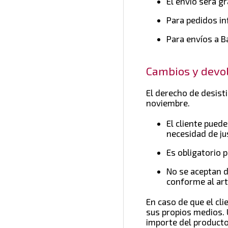
El envío será g
Para pedidos in
Para envíos a B
Cambios y devo
El derecho de desisti
noviembre.
El cliente pued
necesidad de jus
Es obligatorio 
No se aceptan d
conforme al art
En caso de que el cli
sus propios medios. 
importe del product