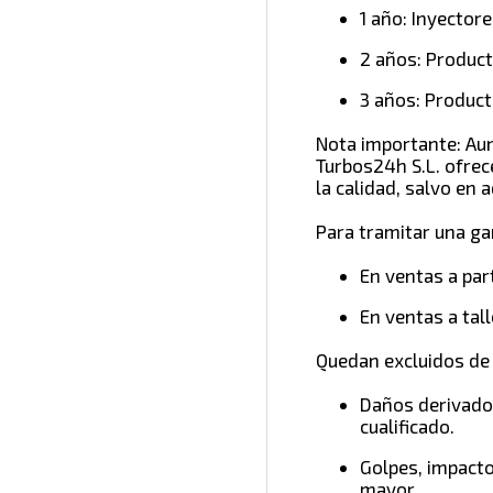
1 año: Inyector
2 años: Product
3 años: Product
Nota importante: Aun
Turbos24h S.L. ofre
la calidad,
salvo en a
Para tramitar una ga
En ventas a part
En ventas a tall
Quedan excluidos de 
Daños derivados
cualificado.
Golpes, impacto
mayor.