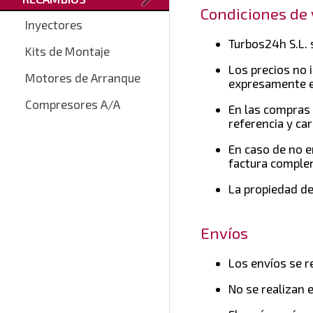
Condiciones de
Inyectores
Turbos24h S.L. 
Kits de Montaje
Los precios no 
Motores de Arranque
expresamente en
Compresores A/A
En las compras 
referencia y car
En caso de no e
factura complem
La propiedad de
Envíos
Los envíos se r
No se realizan e