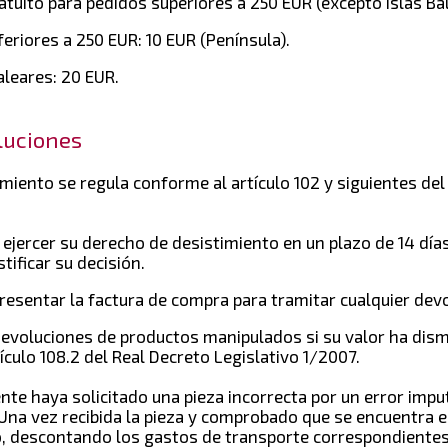
ratuito para pedidos superiores a 250 EUR (excepto Islas Ba
feriores a 250 EUR: 10 EUR (Península).
aleares: 20 EUR.
luciones
miento se regula conforme al artículo 102 y siguientes del
e ejercer su derecho de desistimiento en un plazo de 14 día
tificar su decisión.
presentar la factura de compra para tramitar cualquier dev
evoluciones de productos manipulados si su valor ha dis
ículo 108.2 del Real Decreto Legislativo 1/2007.
ente haya solicitado una pieza incorrecta por un error imp
Una vez recibida la pieza y comprobado que se encuentra e
o, descontando los gastos de transporte correspondientes