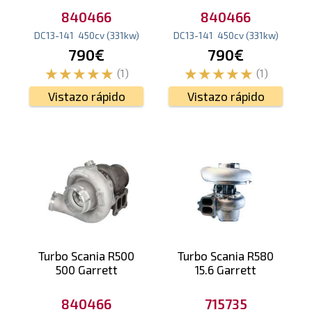
840466
840466
DC13-141
450
cv
(331
kw
)
DC13-141
450
cv
(331
kw
)
790€
790€
(1)
(1)
Vistazo rápido
Vistazo rápido
Turbo Scania R500
Turbo Scania R580
500 Garrett
15.6 Garrett
840466
715735