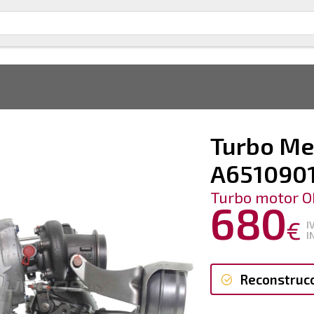
Turbo Me
A651090
Turbo motor O
680
€
I
I
Reconstruc
Reconstruc