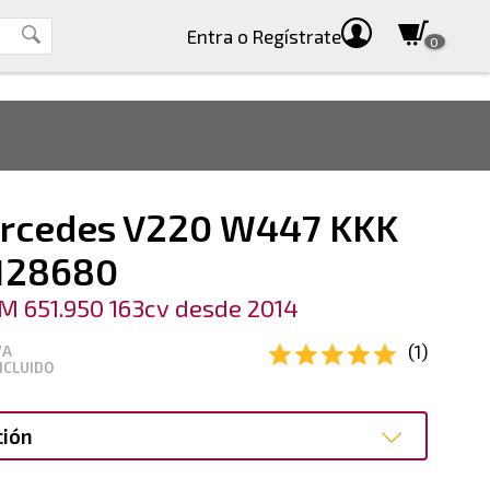
Entra
o Regístrate
0
rcedes V220 W447 KKK
128680
M 651.950 163cv desde 2014
(1)
VA
NCLUIDO
ción
ción