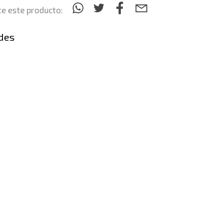
e este producto:
des