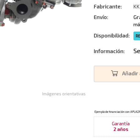
Fabricante:
KK
Envío:
Gr
má
Disponibilidad:
R
Se
Información:
Añadir 
Imágenes orientativas
Garantía
2 años