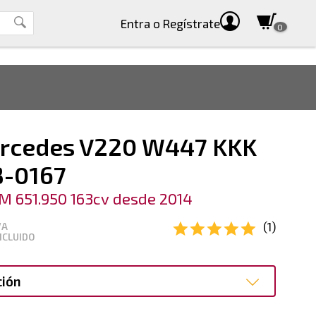
Entra
o Regístrate
0
rcedes V220 W447 KKK
8-0167
M 651.950 163cv desde 2014
(1)
VA
NCLUIDO
ción
ción