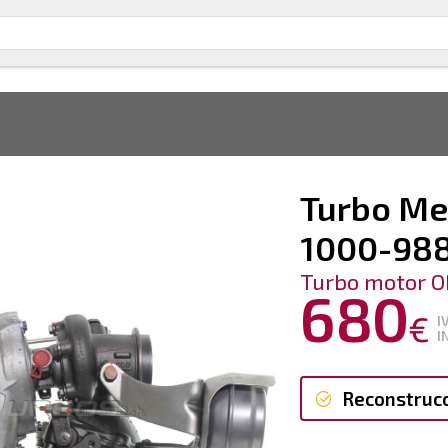
Turbo Me
1000-98
Turbo motor O
680
€
I
I
Reconstruc
Reconstruc