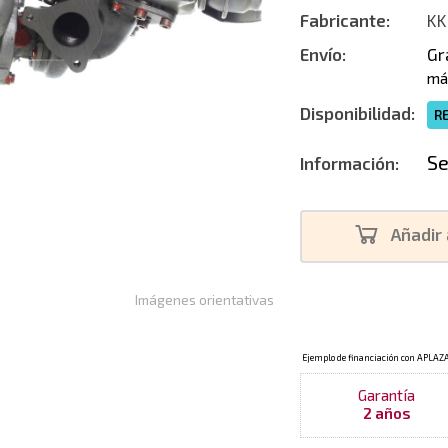
Fabricante:
KK
Envío:
Gr
má
Disponibilidad:
R
Se
Información:
Añadir 
Imágenes orientativas
Garantía
2 años