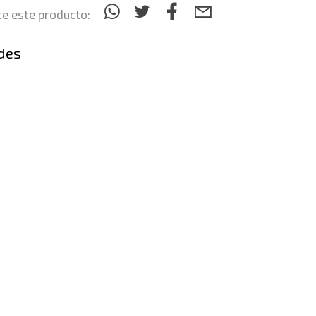
e este producto:
des