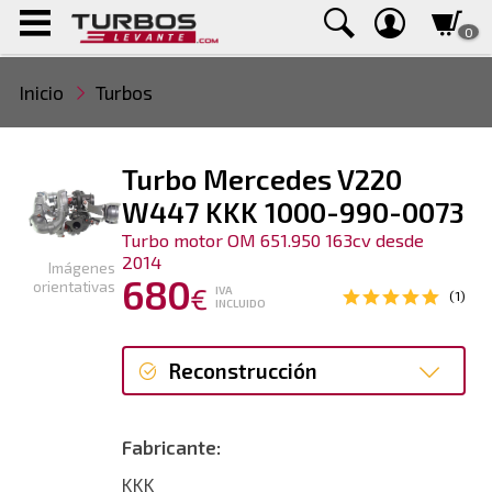
0
Inicio
Turbos
Turbo Mercedes V220
W447 KKK 1000-990-0073
Turbo motor OM 651.950 163cv desde
2014
Imágenes
680
orientativas
€
IVA
(1)
INCLUIDO
Reconstrucción
Reconstrucción
Fabricante:
KKK