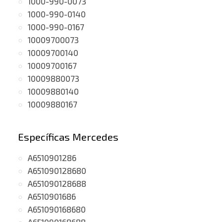
1000-990-0073
1000-990-0140
1000-990-0167
10009700073
10009700140
10009700167
10009880073
10009880140
10009880167
Específicas Mercedes
A6510901286
A651090128680
A651090128688
A6510901686
A651090168680