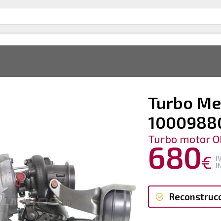
Turbo Me
1000988
Turbo motor O
680
€
I
I
Reconstruc
Reconstruc