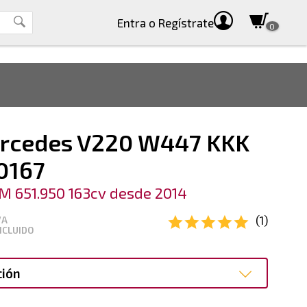
Entra
o Regístrate
0
rcedes V220 W447 KKK
0167
M 651.950 163cv desde 2014
(1)
VA
NCLUIDO
ción
ción