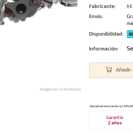
Fabricante:
KK
Envío:
Gr
má
Disponibilidad:
R
Se
Información:
Añadir 
Imágenes orientativas
Garantía
2 años