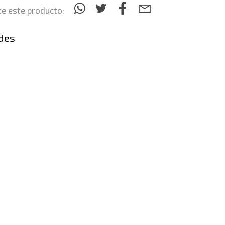
e este producto:
des