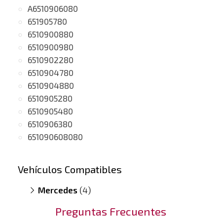
A6510906080
651905780
6510900880
6510900980
6510902280
6510904780
6510904880
6510905280
6510905480
6510906380
651090608080
Vehículos Compatibles
Mercedes
(4)
E200 S212
(motor A651)
Preguntas Frecuentes
Sprinter 216 CDI
(motor A651)