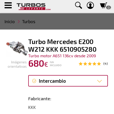
0
Inicio
Turbos
Turbo Mercedes E200
W212 KKK 6510905280
Turbo motor A651 136cv desde 2009
680
Imágenes
€
IVA
(4)
INCLUIDO
orientativas
Intercambio
Intercambio
Fabricante:
Reconstrucción
KKK