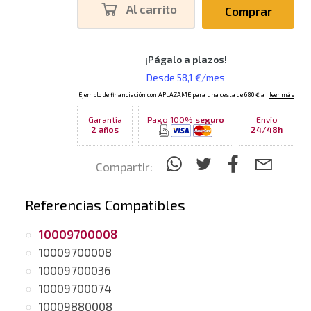
Al carrito
Comprar
Garantía
Pago 100%
seguro
Envío
2 años
24/48h
Compartir:
Referencias Compatibles
10009700008
10009700008
10009700036
10009700074
10009880008