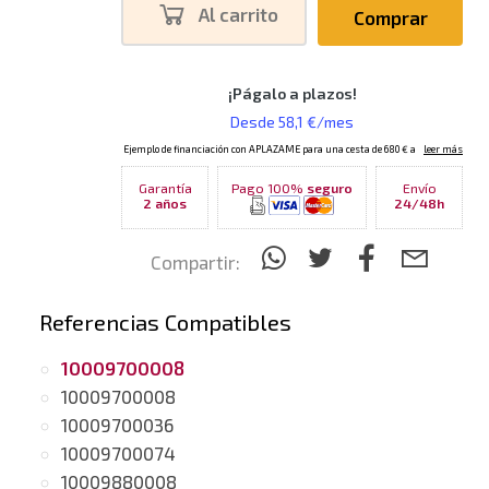
Al carrito
Comprar
Garantía
Pago 100%
seguro
Envío
2 años
24/48h
Compartir:
Referencias Compatibles
10009700008
10009700008
10009700036
10009700074
10009880008