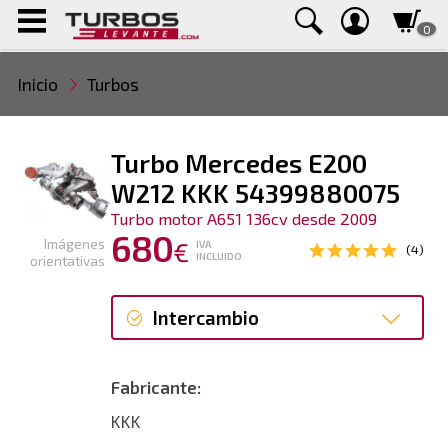
0
Inicio
Turbos
Turbo Mercedes E200
W212 KKK 54399880075
Turbo motor A651 136cv desde 2009
680
Imágenes
€
IVA
(4)
INCLUIDO
orientativas
Intercambio
Intercambio
Fabricante:
Reconstrucción
KKK