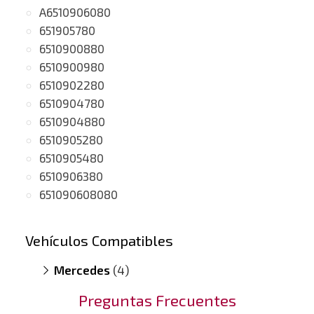
A6510906080
651905780
6510900880
6510900980
6510902280
6510904780
6510904880
6510905280
6510905480
6510906380
651090608080
Vehículos Compatibles
Mercedes
(4)
E200 S212
(motor A651)
Preguntas Frecuentes
Sprinter 216 CDI
(motor A651)