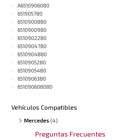
A6510906080
651905780
6510900880
6510900980
6510902280
6510904780
6510904880
6510905280
6510905480
6510906380
651090608080
Vehículos Compatibles
Mercedes
(4)
E200 S212
(motor A651)
Preguntas Frecuentes
Sprinter 216 CDI
(motor A651)