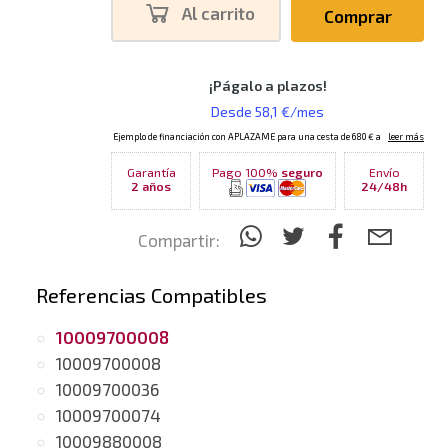
Al carrito
Comprar
Garantía
Pago 100%
seguro
Envío
2 años
24/48h
Compartir:
Referencias Compatibles
10009700008
10009700008
10009700036
10009700074
10009880008