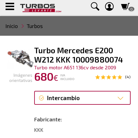
0
Inicio
Turbos
Turbo Mercedes E200
W212 KKK 10009880074
Turbo motor A651 136cv desde 2009
680
Imágenes
€
IVA
(4)
INCLUIDO
orientativas
Intercambio
Intercambio
Fabricante:
Reconstrucción
KKK