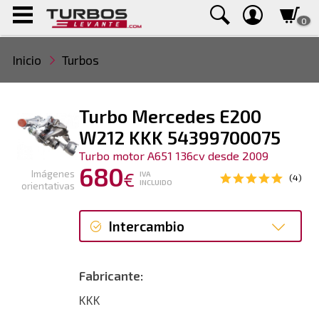
0
Inicio
Turbos
Turbo Mercedes E200
W212 KKK 54399700075
Turbo motor A651 136cv desde 2009
680
Imágenes
€
IVA
(4)
INCLUIDO
orientativas
Intercambio
Intercambio
Fabricante:
Reconstrucción
KKK