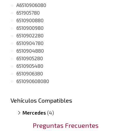
A6510906080
651905780
6510900880
6510900980
6510902280
6510904780
6510904880
6510905280
6510905480
6510906380
651090608080
Vehículos Compatibles
Mercedes
(4)
E200 S212
(motor A651)
Preguntas Frecuentes
Sprinter 216 CDI
(motor A651)