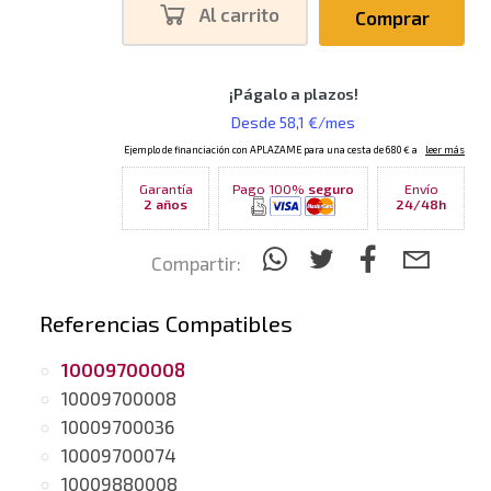
Al carrito
Comprar
Garantía
Pago 100%
seguro
Envío
2 años
24/48h
Compartir:
Referencias Compatibles
10009700008
10009700008
10009700036
10009700074
10009880008