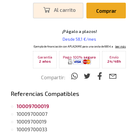
Al carrito
Comprar
Garantía
Pago 100%
seguro
Envío
2 años
24/48h
Compartir:
Referencias Compatibles
10009700019
10009700007
10009700019
10009700033