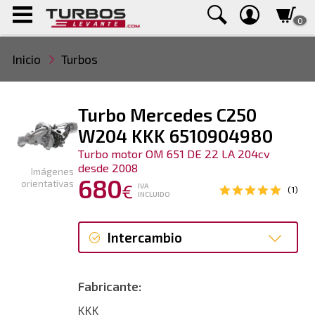
0
Inicio
Turbos
Turbo Mercedes C250
W204 KKK 6510904980
Turbo motor OM 651 DE 22 LA 204cv
desde 2008
Imágenes
680
orientativas
€
IVA
(1)
INCLUIDO
Intercambio
Intercambio
Fabricante:
Reconstrucción
KKK