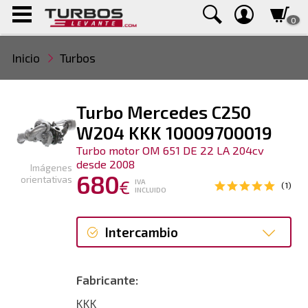
0
Inicio
Turbos
Turbo Mercedes C250
W204 KKK 10009700019
Turbo motor OM 651 DE 22 LA 204cv
desde 2008
Imágenes
680
orientativas
€
IVA
(1)
INCLUIDO
Intercambio
Intercambio
Fabricante:
Reconstrucción
KKK