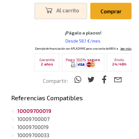
Al carrito
Comprar
Garantía
Pago 100%
seguro
Envío
2 años
24/48h
Compartir:
Referencias Compatibles
10009700019
10009700007
10009700019
10009700033