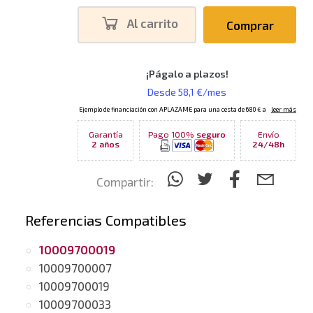
Al carrito
Comprar
Garantía
Pago 100%
seguro
Envío
2 años
24/48h
Compartir:
Referencias Compatibles
10009700019
10009700007
10009700019
10009700033