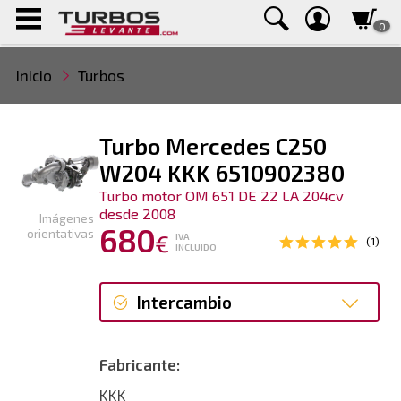
0
Inicio
Turbos
Turbo Mercedes C250
W204 KKK 6510902380
Turbo motor OM 651 DE 22 LA 204cv
desde 2008
Imágenes
680
orientativas
€
IVA
(1)
INCLUIDO
Intercambio
Intercambio
Fabricante:
Reconstrucción
KKK