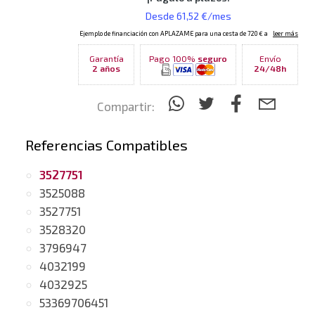
Garantía
Pago 100%
seguro
Envío
2 años
24/48h
Compartir:
Referencias Compatibles
3527751
3525088
3527751
3528320
3796947
4032199
4032925
53369706451