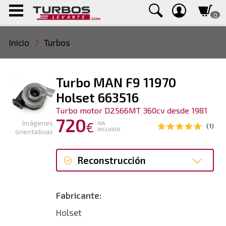
0
Inicio
Turbos
Turbo MAN F9 11970
Holset 663516
Turbo motor D2566MT 360cv desde 1981
720
Imágenes
€
IVA
(1)
INCLUIDO
orientativas
Reconstrucción
Reconstrucción
Fabricante:
Holset