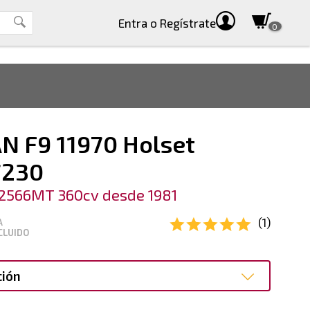
Entra
o Regístrate
0
N F9 11970 Holset
7230
2566MT 360cv desde 1981
(1)
A
CLUIDO
ción
ción