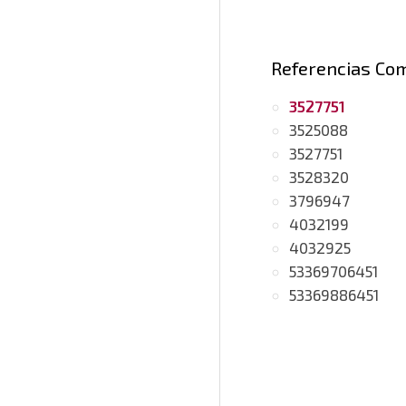
Referencias Co
3527751
3525088
3527751
3528320
3796947
4032199
4032925
53369706451
53369886451