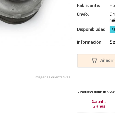
Fabricante:
Ho
Envío:
Gr
má
Disponibilidad:
R
Se
Información:
Añadir 
Imágenes orientativas
Garantía
2 años