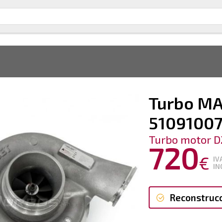
Turbo MA
5109100
Turbo motor D
720
€
IV
IN
Reconstruc
Reconstruc