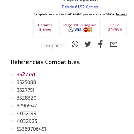
Garantía
Pago 100%
seguro
Envío
2 años
24/48h
Compartir:
Referencias Compatibles
3527751
3525088
3527751
3528320
3796947
4032199
4032925
53369706451