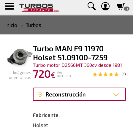
0
Inicio
Turbos
Turbo MAN F9 11970
Holset 51.09100-7259
Turbo motor D2566MT 360cv desde 1981
720
Imágenes
€
IVA
(1)
INCLUIDO
orientativas
Reconstrucción
Reconstrucción
Fabricante:
Holset