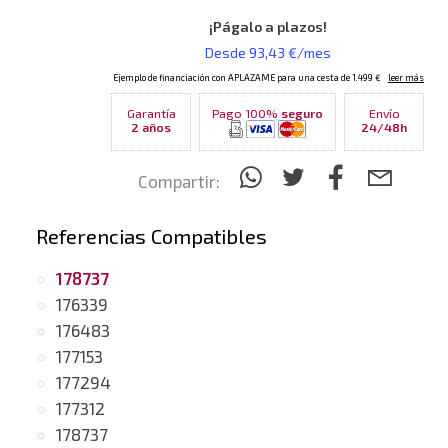
Garantía
Pago 100%
seguro
Envío
2 años
24/48h
Compartir:
Referencias Compatibles
178737
176339
176483
177153
177294
177312
178737