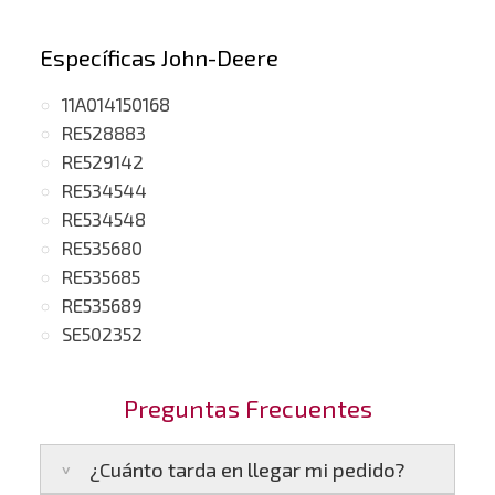
Específicas John-Deere
11A014150168
RE528883
RE529142
RE534544
RE534548
RE535680
RE535685
RE535689
SE502352
Preguntas Frecuentes
¿Cuánto tarda en llegar mi pedido?