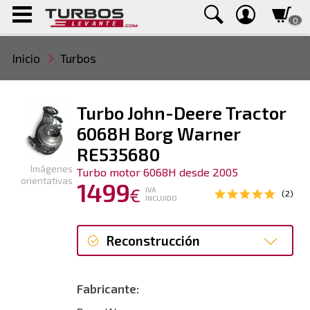
0
Inicio
Turbos
Turbo John-Deere Tractor
6068H Borg Warner
RE535680
Imágenes
Turbo motor 6068H desde 2005
orientativas
1499
€
IVA
(2)
INCLUIDO
Reconstrucción
Reconstrucción
Fabricante:
Nuevo