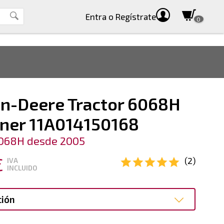
Entra
o Regístrate
0
hn-Deere Tractor 6068H
ner 11A014150168
068H desde 2005
€
(2)
IVA
INCLUIDO
ción
ción