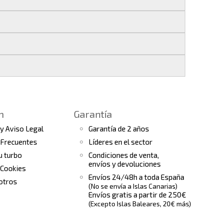
 si realizas tu pedido antes de las
17:00 h
.
les
.
s finales.
 seguimiento del pedido para que puedas
a continuación).
 de arranque y compresores de aire
e la fecha de entrega.
ento el estado de tu pedido.
n
Garantía
tras
condiciones generales
para más
 y Aviso Legal
Garantía de 2 años
 Frecuentes
Líderes en el sector
tu turbo
Condiciones de venta,
envíos y devoluciones
 Cookies
Envíos 24/48h a toda España
otros
(No se envía a Islas Canarias)
Envíos gratis a partir de 250€
(Excepto Islas Baleares, 20€ más)