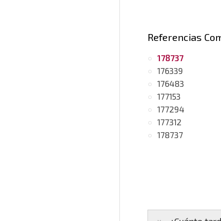
Referencias Co
178737
176339
176483
177153
177294
177312
178737
¿Cuánto tard