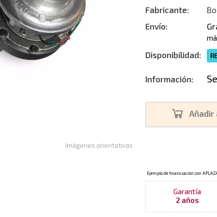
Fabricante:
Bo
Nuevo
Envío:
Gr
má
Disponibilidad:
R
Se
Información:
Añadir 
Imágenes orientativas
Garantía
2 años