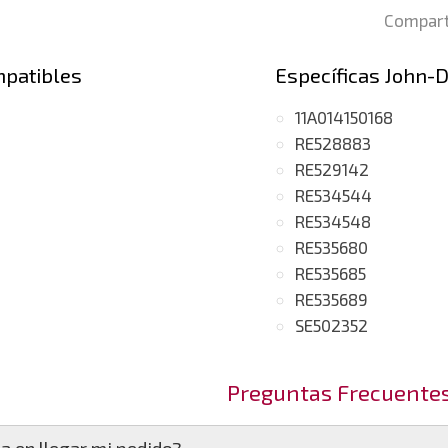
Compart
mpatibles
Específicas John-
11A014150168
RE528883
RE529142
RE534544
RE534548
RE535680
RE535685
RE535689
SE502352
Preguntas Frecuente
a en llegar mi pedido?