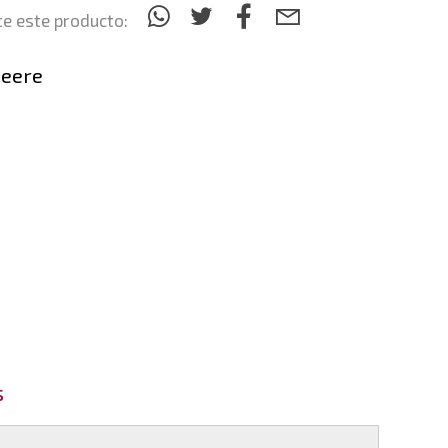
e este producto:
Deere
s