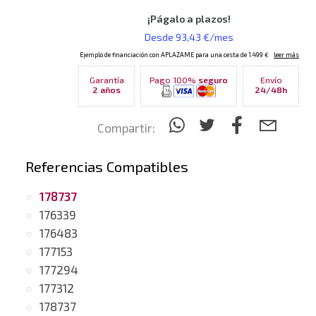
Garantía
Pago 100%
seguro
Envío
2 años
24/48h
Compartir:
Referencias Compatibles
178737
176339
176483
177153
177294
177312
178737