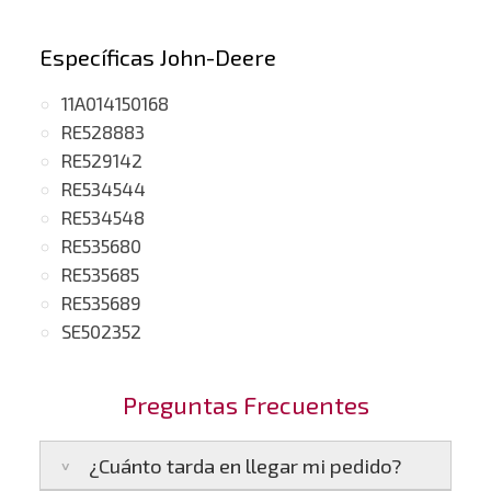
Específicas John-Deere
11A014150168
RE528883
RE529142
RE534544
RE534548
RE535680
RE535685
RE535689
SE502352
Preguntas Frecuentes
¿Cuánto tarda en llegar mi pedido?