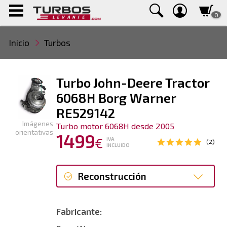
0
Inicio
Turbos
Turbo John-Deere Tractor
6068H Borg Warner
RE529142
Imágenes
Turbo motor 6068H desde 2005
orientativas
1499
€
IVA
(2)
INCLUIDO
Reconstrucción
Reconstrucción
Fabricante:
Nuevo