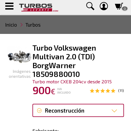
0
Inicio
Turbos
Turbo Volkswagen
Multivan 2.0 (TDI)
BorgWarner
Imágenes
18509880010
orientativas
Turbo motor CXEB 204cv desde 2015
900
€
IVA
(11)
INCLUIDO
Reconstrucción
Reconstrucción
Fabricante: