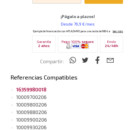
Garantía
Pago 100%
seguro
Envío
2 años
24/48h
Compartir:
Referencias Compatibles
16359980018
10009700206
10009800206
10009880206
10009900206
10009930206