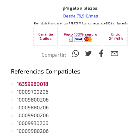
Garantía
Pago 100%
seguro
Envío
2 años
24/48h
Compartir:
Referencias Compatibles
16359980018
10009700206
10009800206
10009880206
10009900206
10009930206
10009980206