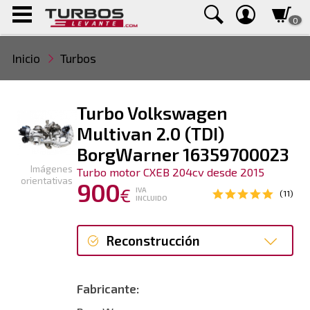
0
Inicio
Turbos
Turbo Volkswagen
Multivan 2.0 (TDI)
BorgWarner 16359700023
Imágenes
Turbo motor CXEB 204cv desde 2015
orientativas
900
€
IVA
(11)
INCLUIDO
Reconstrucción
Reconstrucción
Fabricante: