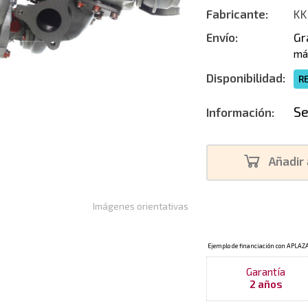
Fabricante:
KK
Envío:
Gr
má
Disponibilidad:
R
Se
Información:
Añadir 
Imágenes orientativas
Garantía
2 años