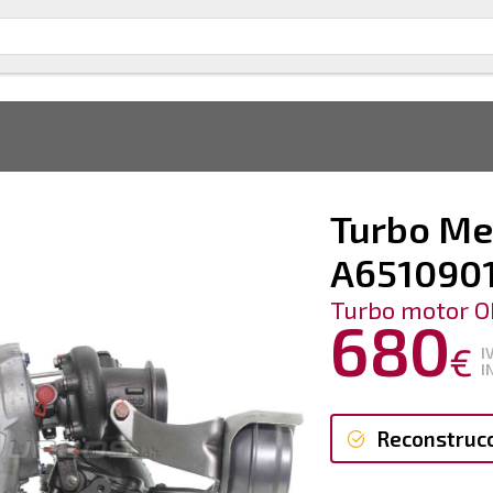
Turbo Me
A651090
Turbo motor O
680
€
I
I
Reconstruc
Reconstruc