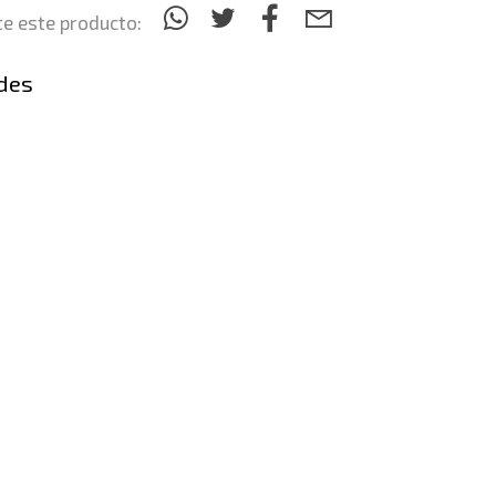
e este producto:
des