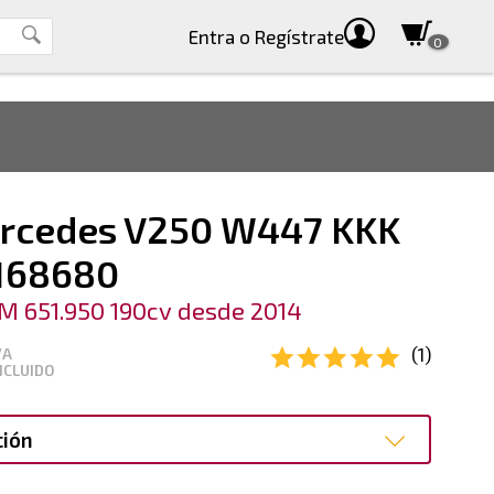
Entra
o Regístrate
0
rcedes V250 W447 KKK
168680
M 651.950 190cv desde 2014
(1)
VA
NCLUIDO
ción
ción