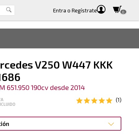
Entra
o Regístrate
0
rcedes V250 W447 KKK
1686
M 651.950 190cv desde 2014
(1)
VA
NCLUIDO
ción
ción