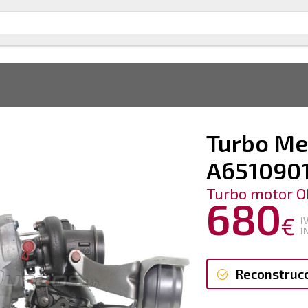
Turbo Me
A651090
Turbo motor O
680
€
I
I
Reconstruc
Reconstruc