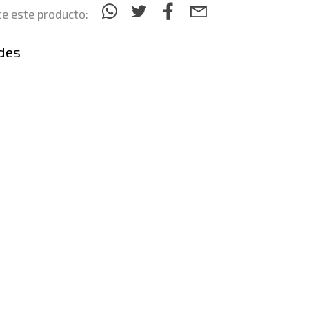
e este producto:
des