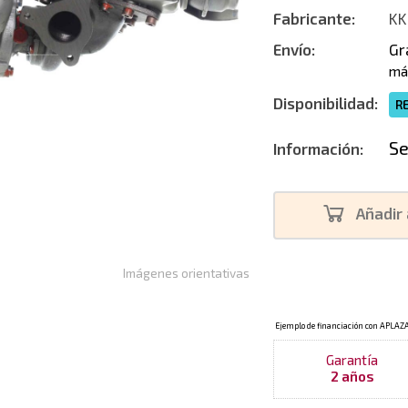
Fabricante:
KK
Envío:
Gr
má
Disponibilidad:
R
Se
Información:
Añadir 
Imágenes orientativas
Garantía
2 años