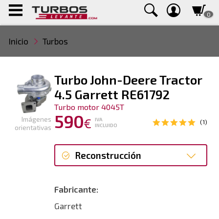
0
Inicio
Turbos
Turbo John-Deere Tractor
4.5 Garrett RE61792
Turbo motor 4045T
590
Imágenes
€
IVA
(1)
INCLUIDO
orientativas
Reconstrucción
Reconstrucción
Fabricante:
Garrett