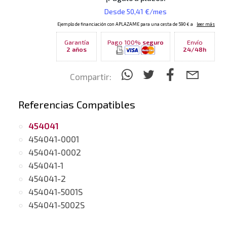
Garantía
Pago 100%
seguro
Envío
2 años
24/48h
Compartir:
Referencias Compatibles
454041
454041-0001
454041-0002
454041-1
454041-2
454041-5001S
454041-5002S