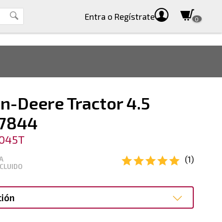
Entra
o Regístrate
0
n-Deere Tractor 4.5
47844
4045T
(1)
A
CLUIDO
ción
ción