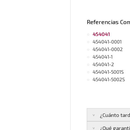
Referencias Co
454041
454041-0001
454041-0002
454041-1
454041-2
454041-5001S
454041-5002S
¿Cuánto tard
¿Qué garantí
Península:
Entreg