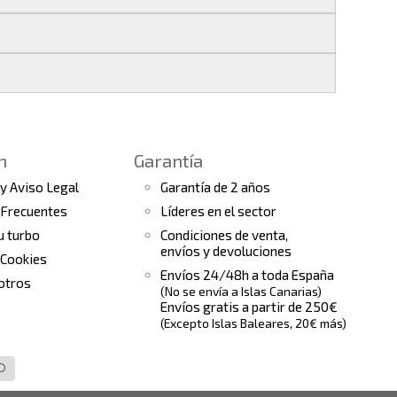
les
.
s finales.
 seguimiento del pedido para que puedas
a continuación).
 de arranque y compresores de aire
e la fecha de entrega.
ento el estado de tu pedido.
n
Garantía
tras
condiciones generales
para más
 y Aviso Legal
Garantía de 2 años
 Frecuentes
Líderes en el sector
tu turbo
Condiciones de venta,
envíos y devoluciones
 Cookies
Envíos 24/48h a toda España
otros
(No se envía a Islas Canarias)
Envíos gratis a partir de 250€
(Excepto Islas Baleares, 20€ más)