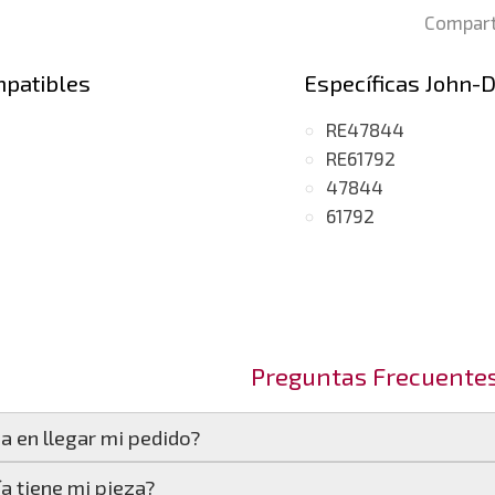
Compart
mpatibles
Específicas John-
RE47844
RE61792
47844
61792
Preguntas Frecuente
a en llegar mi pedido?
a tiene mi pieza?
amos en un plazo estimado de
24 a 48 horas laborables
,