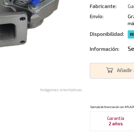
Fabricante:
Ga
Envío:
Gr
má
Disponibilidad:
R
Se
Información:
Añadir 
Imágenes orientativas
Garantía
2 años