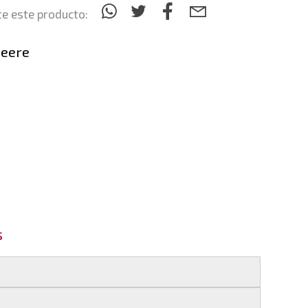
e este producto:
Deere
s
 si realizas tu pedido antes de las
17:00 h
.