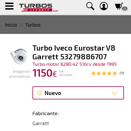
0
Inicio
Turbos
Turbo Iveco Eurostar V8
Garrett 53279886707
Turbo motor 8280.42 510cv desde 1995
1150
Imágenes
€
IVA
(1)
INCLUIDO
orientativas
Nuevo
Nuevo
Fabricante:
Garrett