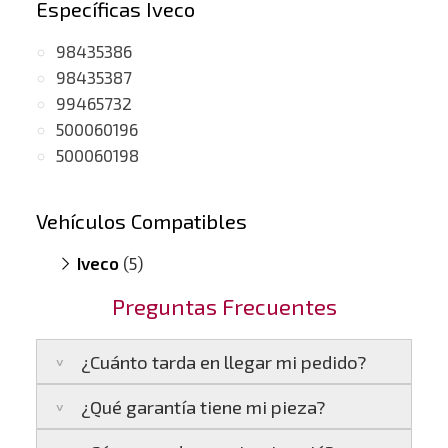
Específicas Iveco
98435386
98435387
99465732
500060196
500060198
Vehículos Compatibles
Iveco
(5)
Eurostar 190.50
(motor 8280.42 SPR)
Preguntas Frecuentes
Generador 17.2
(motor 8240.42)
Generador 17.2
(motor 8280.42)
¿Cuánto tarda en llegar mi pedido?
Generador 17.2
(motor 8280.42 SPR)
Turbostar V8
(motor 8240.42)
¿Qué garantía tiene mi pieza?
Península:
Entregamos en un plazo estimado
de
24 a 48 horas laborables
, si realizas tu