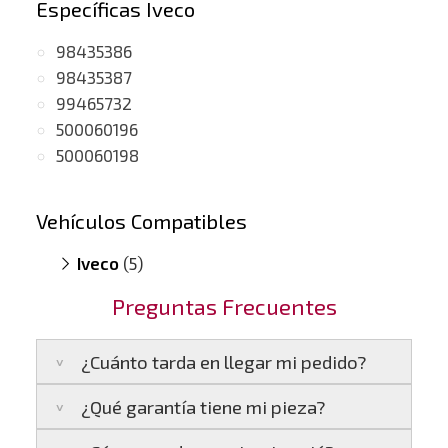
Específicas Iveco
98435386
98435387
99465732
500060196
500060198
Vehículos Compatibles
Iveco
(5)
Eurostar 190.50
(motor 8280.42 SPR)
Preguntas Frecuentes
Generador 17.2
(motor 8240.42)
Generador 17.2
(motor 8280.42)
¿Cuánto tarda en llegar mi pedido?
Generador 17.2
(motor 8280.42 SPR)
Turbostar V8
(motor 8240.42)
¿Qué garantía tiene mi pieza?
Península:
Entregamos en un plazo estimado
de
24 a 48 horas laborables
, si realizas tu