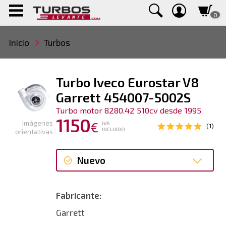
0
Inicio
Turbos
Turbo Iveco Eurostar V8
Garrett 454007-5002S
Turbo motor 8280.42 510cv desde 1995
1150
Imágenes
€
IVA
(1)
INCLUIDO
orientativas
Nuevo
Nuevo
Fabricante:
Garrett