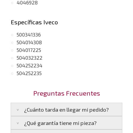
4046928
Específicas Iveco
500341336
504014308
504017225
504032322
504252234
504252235
Preguntas Frecuentes
¿Cuánto tarda en llegar mi pedido?
¿Qué garantía tiene mi pieza?
Península:
Entregamos en un plazo estimado
de
24 a 48 horas laborables
, si realizas tu