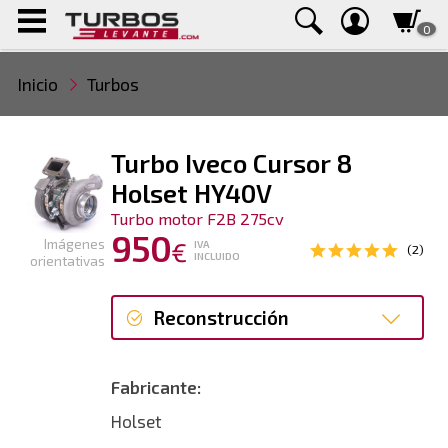
0
Inicio
Turbos
Turbo Iveco Cursor 8
Holset HY40V
Turbo motor F2B 275cv
950
Imágenes
€
IVA
(2)
INCLUIDO
orientativas
Reconstrucción
Reconstrucción
Fabricante:
Nuevo
Holset