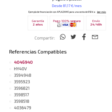
Garantía
Pago 100%
seguro
Envío
2 años
24/48h
Compartir:
Referencias Compatibles
4046940
HY40V
3594948
3595923
3596821
3598517
3598518
4036479