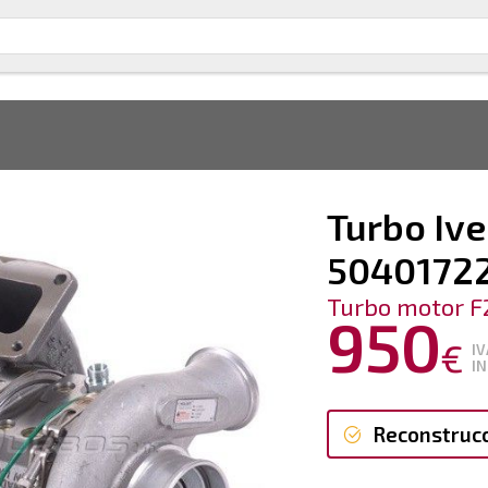
Turbo Ive
5040172
Turbo motor F
950
€
IV
IN
Reconstruc
Reconstruc