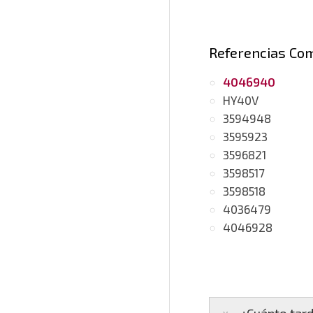
Referencias Co
4046940
HY40V
3594948
3595923
3596821
3598517
3598518
4036479
4046928
¿Cuánto tard