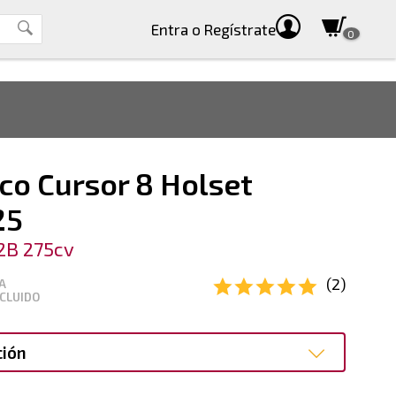
Entra
o Regístrate
0
co Cursor 8 Holset
25
2B 275cv
(2)
A
CLUIDO
ción
ción