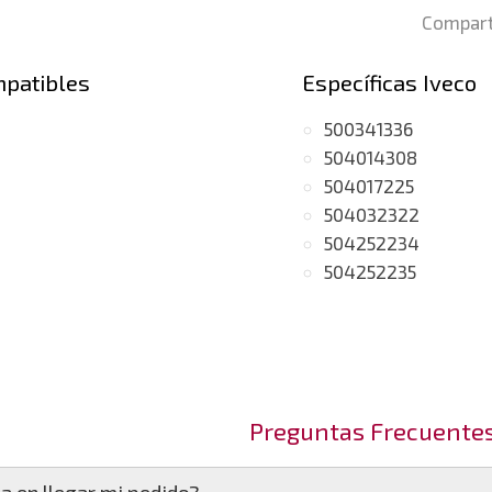
Compart
mpatibles
Específicas Iveco
500341336
504014308
504017225
504032322
504252234
504252235
Preguntas Frecuente
a en llegar mi pedido?