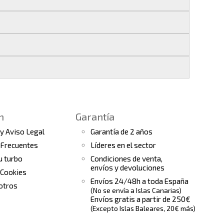
 si realizas tu pedido antes de las
17:00 h
.
les
.
s finales.
 seguimiento del pedido para que puedas
a continuación).
 de arranque y compresores de aire
e la fecha de entrega.
ento el estado de tu pedido.
n
Garantía
tras
condiciones generales
para más
 y Aviso Legal
Garantía de 2 años
 Frecuentes
Líderes en el sector
tu turbo
Condiciones de venta,
envíos y devoluciones
 Cookies
Envíos 24/48h a toda España
otros
(No se envía a Islas Canarias)
Envíos gratis a partir de 250€
(Excepto Islas Baleares, 20€ más)