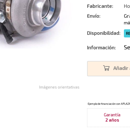
Fabricante:
Ho
Nuevo
Envío:
Gr
má
Disponibilidad:
R
Se
Información:
Añadir 
Imágenes orientativas
Garantía
2 años