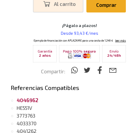
Al carrito
Comprar
Garantía
Pago 100%
seguro
Envío
2 años
24/48h
Compartir:
Referencias Compatibles
4046962
HE551V
3773763
4033370
4041262