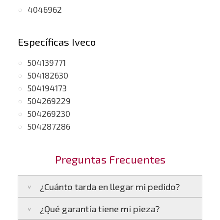
4046962
Específicas Iveco
504139771
504182630
504194173
504269229
504269230
504287286
Preguntas Frecuentes
¿Cuánto tarda en llegar mi pedido?
¿Qué garantía tiene mi pieza?
Península:
Entregamos en un plazo estimado