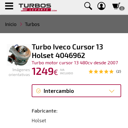
0
Inicio
Turbos
Turbo Iveco Cursor 13
Holset 4046962
Turbo motor cursor 13 480cv desde 2007
1249
Imágenes
€
IVA
(2)
INCLUIDO
orientativas
Intercambio
Intercambio
Fabricante:
Reconstrucción
Holset