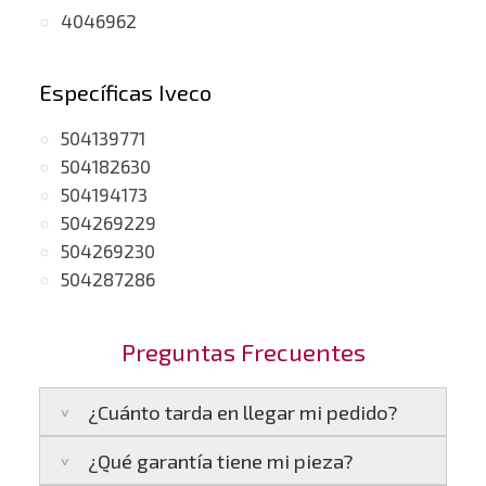
4046962
Específicas Iveco
504139771
504182630
504194173
504269229
504269230
504287286
Preguntas Frecuentes
¿Cuánto tarda en llegar mi pedido?
¿Qué garantía tiene mi pieza?
Península:
Entregamos en un plazo estimado