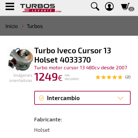
0
Inicio
Turbos
Turbo Iveco Cursor 13
Holset 4033370
Turbo motor cursor 13 480cv desde 2007
1249
Imágenes
€
IVA
(2)
INCLUIDO
orientativas
Intercambio
Intercambio
Fabricante:
Reconstrucción
Holset