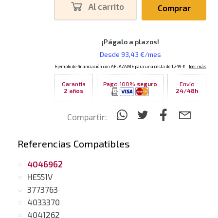
Al carrito
Comprar
Garantía
Pago 100%
seguro
Envío
2 años
24/48h
Compartir:
Referencias Compatibles
4046962
HE551V
3773763
4033370
4041262