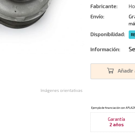
Fabricante:
Ho
Envío:
Gr
má
Disponibilidad:
R
Se
Información:
Añadir 
Imágenes orientativas
Garantía
2 años