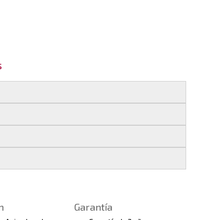
s
 si realizas tu pedido antes de las
17:00 h
.
les
.
s finales.
 seguimiento del pedido para que puedas
a continuación).
 de arranque y compresores de aire
e la fecha de entrega.
ento el estado de tu pedido.
n
Garantía
tras
condiciones generales
para más