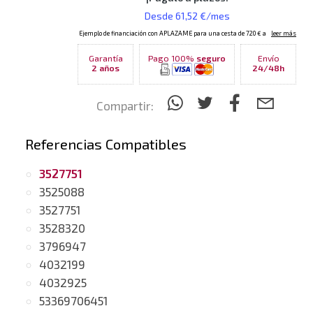
Garantía
Pago 100%
seguro
Envío
2 años
24/48h
Compartir:
Referencias Compatibles
3527751
3525088
3527751
3528320
3796947
4032199
4032925
53369706451