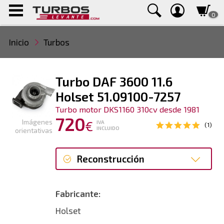
0
Inicio
Turbos
Turbo DAF 3600 11.6
Holset 51.09100-7257
Turbo motor DKS1160 310cv desde 1981
720
Imágenes
€
IVA
(1)
INCLUIDO
orientativas
Reconstrucción
Reconstrucción
Fabricante:
Holset