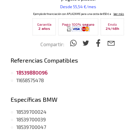
Garantía
Pago 100%
seguro
Envío
2 años
24/48h
Compartir:
Referencias Compatibles
18539880096
11658575478
Específicas BMW
18539700024
18539700039
18539700047