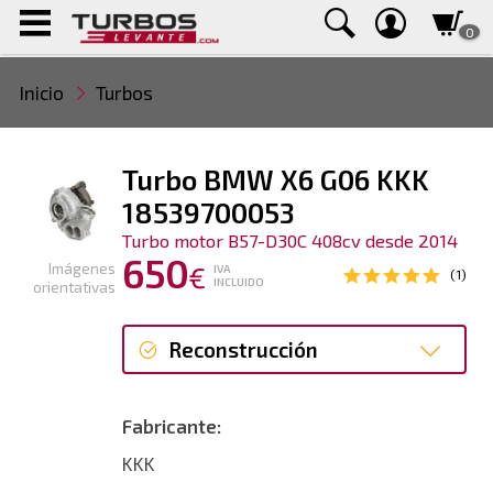
0
Inicio
Turbos
Turbo BMW X6 G06 KKK
18539700053
Turbo motor B57-D30C 408cv desde 2014
650
Imágenes
€
IVA
(1)
INCLUIDO
orientativas
Reconstrucción
Reconstrucción
Fabricante:
KKK