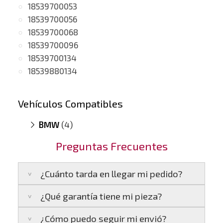
18539700053
18539700056
18539700068
18539700096
18539700134
18539880134
Vehículos Compatibles
BMW
(4)
750 LdX G11 / G12
(motor B57-D30C)
Preguntas Frecuentes
M550 dX 3.0
(motor B57-D30C)
X5 G05
(motor B57-D30C)
¿Cuánto tarda en llegar mi pedido?
X7 G07
(motor B57-D30C)
¿Qué garantía tiene mi pieza?
Península:
Entregamos en un plazo estimado
de
24 a 48 horas laborables
, si realizas tu
¿Cómo puedo seguir mi envió?
pedido antes de las
17:00 h
.
La garantía varía según el tipo de producto: