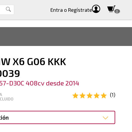
Entra
o Regístrate
0
MW X6 G06 KKK
0039
57-D30C 408cv desde 2014
(1)
A
CLUIDO
ción
ción