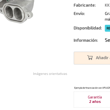
Fabricante:
KK
Envío:
Gr
má
Disponibilidad:
R
Se
Información:
Añadir 
Imágenes orientativas
Garantía
2 años