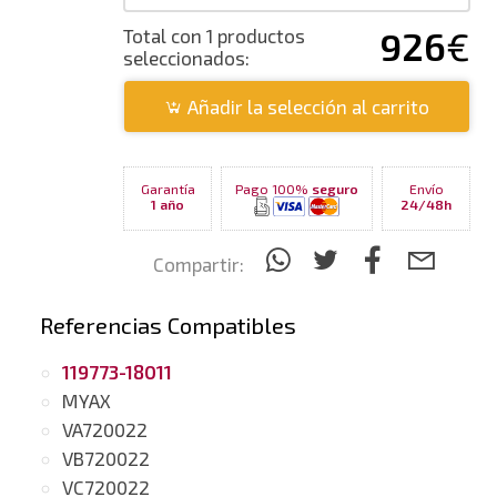
926
€
Total con 1 productos
seleccionados:
Añadir la selección al carrito
Garantía
Pago 100%
seguro
Envío
1 año
24/48h
Compartir:
Referencias Compatibles
119773-18011
MYAX
VA720022
VB720022
VC720022