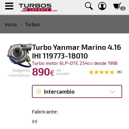
0
Inicio
Turbos
Turbo Yanmar Marino 4.16
IHI 119773-18010
Turbo motor 6LP-DTE 254cv desde 1998
890
Imágenes
€
IVA
(6)
INCLUIDO
orientativas
Intercambio
Intercambio
Fabricante:
Reconstrucción
IHI