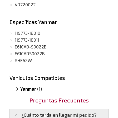
VD720022
Específicas Yanmar
119773-18010
119773-18011
E61CAD-S0022B
E61CADS0022B
RHE62W
Vehículos Compatibles
Yanmar
(1)
Marine 4.2
(motor 6LP-DTE)
Preguntas Frecuentes
¿Cuánto tarda en llegar mi pedido?