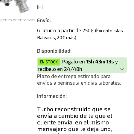
Reconstrucción
IHI
Nuevo
genes orientativas
Envío:
Gratuito a partir de 250€
(Excepto Islas
Baleares, 20€ más)
Disponibilidad:
Págalo en
15h 43m 13s
y
EN STOCK
recíbelo en 24/48h
Plazo de entrega estimado para
envíos a península en días laborales.
Información:
Turbo reconstruido que se
envía a cambio de la que el
cliente envía, en el mismo
mensajero que le deja uno,