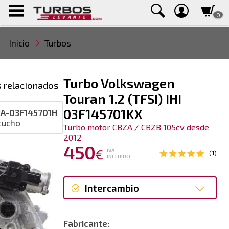
0
Inicio
Turbos
Turbo Volkswagen
 relacionados
Touran 1.2 (TFSI) IHI
03F145701KX
A-03F145701H
tucho
Turbo motor CBZA / CBZB 105cv desde
2012
450
€
IVA
(1)
INCLUIDO
Intercambio
Intercambio
Fabricante: