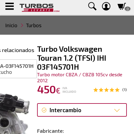
0
Inicio
Turbos
Turbo Volkswagen
 relacionados
Touran 1.2 (TFSI) IHI
03F145701H
A-03F145701H
tucho
Turbo motor CBZA / CBZB 105cv desde
2012
450
€
IVA
(1)
INCLUIDO
Intercambio
Intercambio
Fabricante: