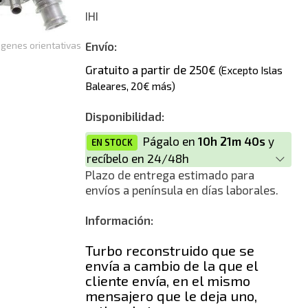
Reconstrucción
IHI
Nuevo
genes orientativas
Envío:
Gratuito a partir de 250€
(Excepto Islas
Baleares, 20€ más)
Disponibilidad:
Págalo en
10h 21m 39s
y
EN STOCK
recíbelo en 24/48h
Plazo de entrega estimado para
envíos a península en días laborales.
Información:
Turbo reconstruido que se
envía a cambio de la que el
cliente envía, en el mismo
mensajero que le deja uno,