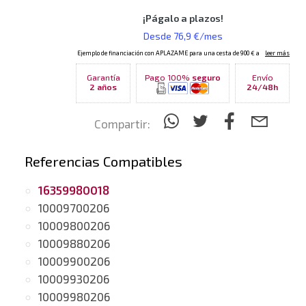
Garantía
Pago 100%
seguro
Envío
2 años
24/48h
Compartir:
Referencias Compatibles
16359980018
10009700206
10009800206
10009880206
10009900206
10009930206
10009980206