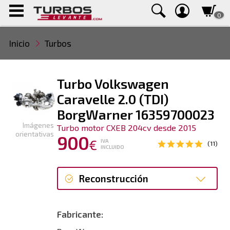
0
Inicio
Turbos
Turbo Volkswagen
Caravelle 2.0 (TDI)
BorgWarner 16359700023
Imágenes
Turbo motor CXEB 204cv desde 2015
orientativas
900
€
IVA
(11)
INCLUIDO
Reconstrucción
Reconstrucción
Fabricante: