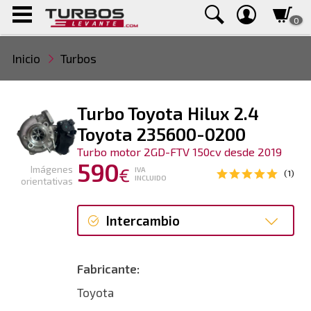
0
Inicio
Turbos
Turbo Toyota Hilux 2.4
Toyota 235600-0200
Turbo motor 2GD-FTV 150cv desde 2019
590
Imágenes
€
IVA
(1)
INCLUIDO
orientativas
Intercambio
Intercambio
Fabricante:
Reconstrucción
Toyota