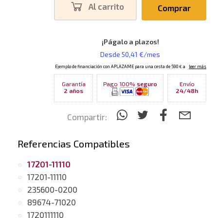
Al carrito
Comprar
Garantía
Pago 100%
seguro
Envío
2 años
24/48h
Compartir:
Referencias Compatibles
17201-11110
17201-11110
235600-0200
89674-71020
1720111110