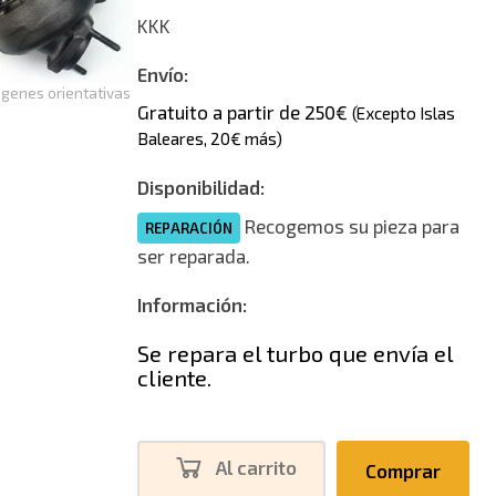
Nuevo
KKK
Envío:
genes orientativas
Gratuito a partir de 250€
(Excepto Islas
Baleares, 20€ más)
Disponibilidad:
Recogemos su pieza para
REPARACIÓN
ser reparada.
Información:
Se repara el turbo que envía el
cliente.
Al carrito
Comprar