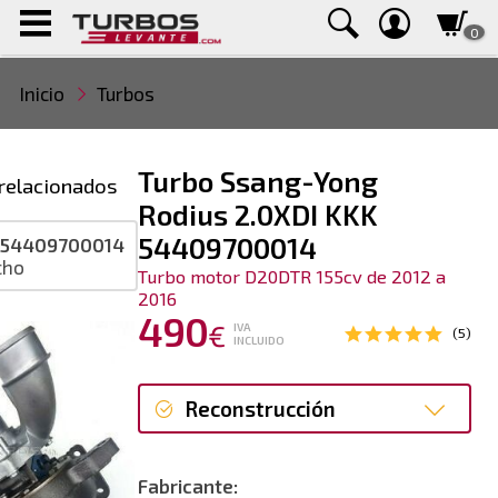
0
Inicio
Turbos
Turbo Ssang-Yong
relacionados
Rodius 2.0XDI KKK
54409700014
-54409700014
cho
Turbo motor D20DTR 155cv de 2012 a
2016
490
€
IVA
(5)
INCLUIDO
Reconstrucción
Reconstrucción
Fabricante: