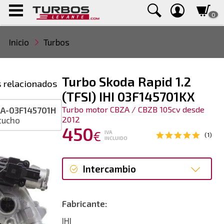
0
Inicio
Turbos
Turbo Skoda Rapid 1.2
 relacionados
(TFSI) IHI 03F145701KX
Turbo motor CBZA / CBZB 105cv desde
A-03F145701H
2012
tucho
450
€
IVA
(1)
INCLUIDO
Intercambio
Intercambio
Fabricante:
Reconstrucción
IHI