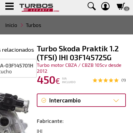
0
Inicio
Turbos
Turbo Skoda Praktik 1.2
 relacionados
(TFSI) IHI 03F145725G
Turbo motor CBZA / CBZB 105cv desde
A-03F145701H
2012
tucho
450
€
IVA
(1)
INCLUIDO
Intercambio
Intercambio
Fabricante:
Reconstrucción
IHI