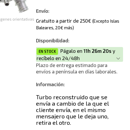
Nuevo
Envío:
genes orientativas
Gratuito a partir de 250€
(Excepto Islas
Baleares, 20€ más)
Disponibilidad:
Págalo en
11h 26m 19s
y
EN STOCK
recíbelo en 24/48h
Plazo de entrega estimado para
envíos a península en días laborales.
Información:
Turbo reconstruido que se
envía a cambio de la que el
cliente envía, en el mismo
mensajero que le deja uno,
retira el otro.