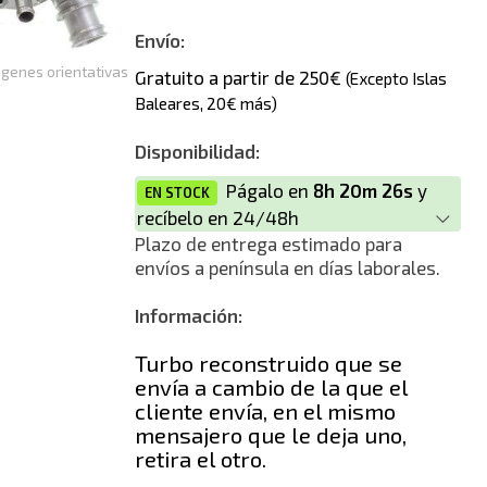
Nuevo
Envío:
genes orientativas
Gratuito a partir de 250€
(Excepto Islas
Baleares, 20€ más)
Disponibilidad:
Págalo en
8h 20m 26s
y
EN STOCK
recíbelo en 24/48h
Plazo de entrega estimado para
envíos a península en días laborales.
Información:
Turbo reconstruido que se
envía a cambio de la que el
cliente envía, en el mismo
mensajero que le deja uno,
retira el otro.