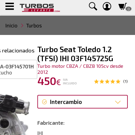
0
Inicio
Turbos
Turbo Seat Toledo 1.2
 relacionados
(TFSI) IHI 03F145725G
Turbo motor CBZA / CBZB 105cv desde
A-03F145701H
2012
tucho
450
€
IVA
(1)
INCLUIDO
Intercambio
Intercambio
Fabricante:
Reconstrucción
IHI