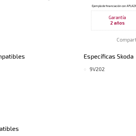
Garantía
2 años
Compart
mpatibles
Específicas Skoda
9V202
atibles