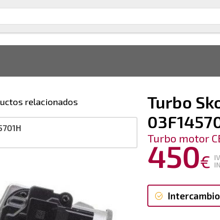
Turbo Sko
uctos relacionados
03F1457
5701H
Turbo motor C
450
€
I
I
Intercambio
Intercambi