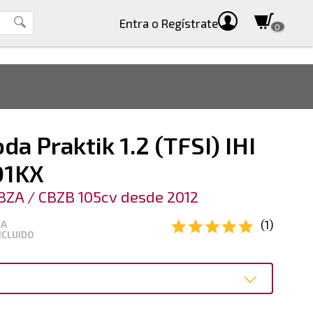
Entra
o Regístrate
0
da Praktik 1.2 (TFSI) IHI
01KX
BZA / CBZB 105cv desde 2012
(1)
VA
NCLUIDO
o