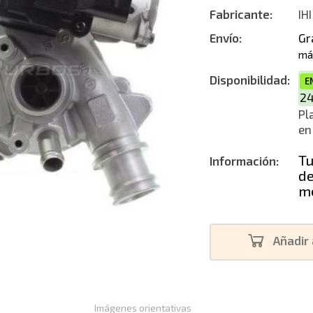
Fabricante:
IHI
Reconstruc
Envío:
Gr
má
Nuevo
Disponibilidad:
E
2
Pl
en
Tu
Información:
de
me
Añadir 
Imágenes orientativas