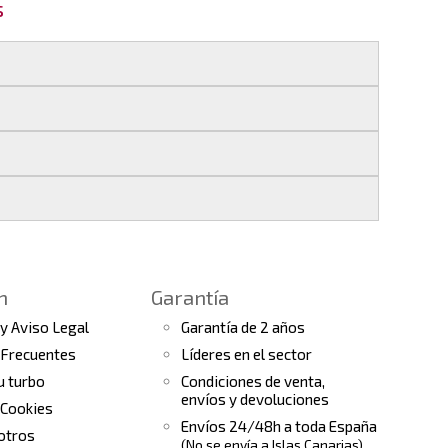
s
 si realizas tu pedido antes de las
17:00 h
.
les
.
s finales.
 seguimiento del pedido para que puedas
a continuación).
 de arranque y compresores de aire
e la fecha de entrega.
ento el estado de tu pedido.
n
Garantía
tras
condiciones generales
para más
 y Aviso Legal
Garantía de 2 años
 Frecuentes
Líderes en el sector
tu turbo
Condiciones de venta,
envíos y devoluciones
 Cookies
Envíos 24/48h a toda España
otros
(No se envía a Islas Canarias)