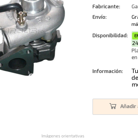
Fabricante:
Ga
Reconstruc
Envío:
Gr
má
Disponibilidad:
E
2
Pl
en
Tu
Información:
de
me
Añadir 
Imágenes orientativas