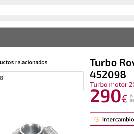
Turbo Rov
uctos relacionados
452098
98
Turbo motor 2
290
€
I
I
Intercambio
Intercambi