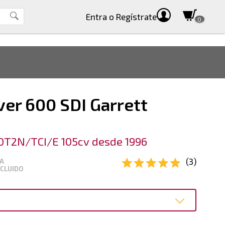
Entra
o Regístrate
0
er 600 SDI Garrett
0T2N/TCI/E 105cv desde 1996
(3)
VA
NCLUIDO
o