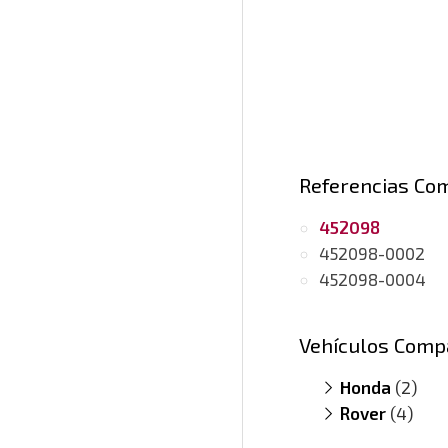
Referencias Co
452098
452098-0002
452098-0004
Vehículos Comp
Honda
(2)
Rover
Accord 2.0
(4)
Civic 2.0 i 
200 SDI
(mo