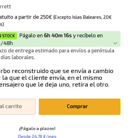
rrett
ción
atuito a partir de 250€
(Excepto Islas Baleares, 20€
s)
Págalo en
6h 40m 15s
y recíbelo en
N STOCK
4/48h
azo de entrega estimado para envíos a península
 días laborales.
rbo reconstruido que se envía a cambio
 la que el cliente envía, en el mismo
nsajero que le deja uno, retira el otro.
al carrito
Comprar