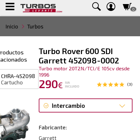
0
Inicio
Turbos
Turbo Rover 600 SDI
roductos
lacionados
Garrett 452098-0002
Turbo motor 20T2N/TCI/E 105cv desde
1996
CHRA-452098
290
Cartucho
€
IVA
(3)
INCLUIDO
Intercambio
Intercambio
Fabricante:
Reconstrucción
Garrett